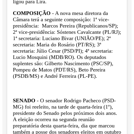
ligou para Lira.
COMPOSIÇÃO
- A nova mesa diretora da
Câmara terá a seguinte composição: 1ª vice-
presidência: Marcos Pereira (Republicanos/SP);
2ª vice-presidência: Sóstenes Cavalcante (PL/RJ);
1ª secretaria: Luciano Bivar (UNIÃO/PE); 2ª
secretaria: Maria do Rosário (PT/RS); 3ª
secretaria: Júlio Cesar (PSD/PI); 4ª secretaria:
Lucio Mosquini (MDB/RO). Os deputados
suplentes são: Gilberto Nascimento (PSC/SP),
Pompeu de Matos (PDT/RS), Beto Pereira
(PSDB/MS) e André Ferreira (PL-PE).
SENADO
- O senador Rodrigo Pacheco (PSD-
MG) foi reeleito, na tarde de quarta-feira (1º),
presidente do Senado pelos próximos dois anos.
A eleição ocorreu na segunda reunião
preparatória desta quarta-feira, dia que marcou
também a posse dos senadores eleitos em outubro