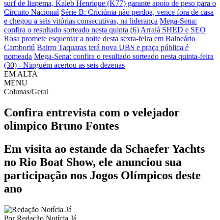
surf de Itapema, Kaleb Henrique (K77) garante apoio de peso para o
Circuito Nacional
Série B: Criciúma não perdoa, vence fora de casa
e chegou a seis vitórias consecutivas, na liderança
Mega-Sena:
confira o resultado sorteado nesta quinta (6)
Arraiá SHED e SEO
Rosa promete esquentar a noite desta sexta-feira em Balneário
Camboriú
Bairro Taquaras terá nova UBS e praça pública é
nomeada
Mega-Sena: confira o resultado sorteado nesta quinta-feira
(30) - Ninguém acertou as seis dezenas
EM ALTA
MENU
Colunas/Geral
Confira entrevista com o velejador
olímpico Bruno Fontes
Em visita ao estande da Schaefer Yachts
no Rio Boat Show, ele anunciou sua
participação nos Jogos Olímpicos deste
ano
Por
Redação Notícia Já