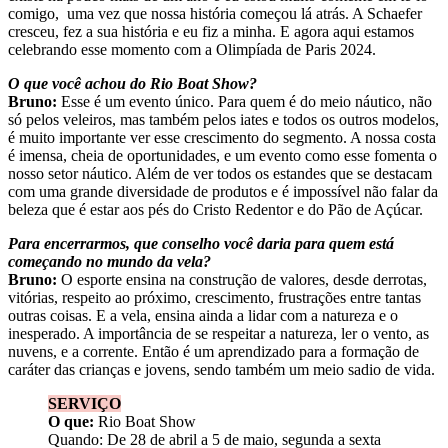
comigo, uma vez que nossa história começou lá atrás. A Schaefer
cresceu, fez a sua história e eu fiz a minha. E agora aqui estamos
celebrando esse momento com a Olimpíada de Paris 2024.
O que você achou do Rio Boat Show?
Bruno:
Esse é um evento único. Para quem é do meio náutico, não
só pelos veleiros, mas também pelos iates e todos os outros modelos,
é muito importante ver esse crescimento do segmento. A nossa costa
é imensa, cheia de oportunidades, e um evento como esse fomenta o
nosso setor náutico. Além de ver todos os estandes que se destacam
com uma grande diversidade de produtos e é impossível não falar da
beleza que é estar aos pés do Cristo Redentor e do Pão de Açúcar.
Para encerrarmos, que conselho você daria para quem está
começando no mundo da vela?
Bruno:
O esporte ensina na construção de valores, desde derrotas,
vitórias, respeito ao próximo, crescimento, frustrações entre tantas
outras coisas. E a vela, ensina ainda a lidar com a natureza e o
inesperado. A importância de se respeitar a natureza, ler o vento, as
nuvens, e a corrente. Então é um aprendizado para a formação de
caráter das crianças e jovens, sendo também um meio sadio de vida.
SERVIÇO
O que:
Rio Boat Show
Quando: De 28 de abril a 5 de maio, segunda a sexta