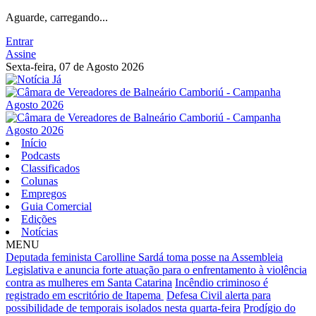
Aguarde, carregando...
Entrar
Assine
Sexta-feira, 07 de Agosto 2026
Início
Podcasts
Classificados
Colunas
Empregos
Guia Comercial
Edições
Notícias
MENU
Deputada feminista Carolline Sardá toma posse na Assembleia
Legislativa e anuncia forte atuação para o enfrentamento à violência
contra as mulheres em Santa Catarina
Incêndio criminoso é
registrado em escritório de Itapema
Defesa Civil alerta para
possibilidade de temporais isolados nesta quarta-feira
Prodígio do