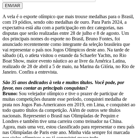
ENVIAR
A vela é o esporte olímpico que mais trouxe medalhas para o Brasil,
com 19 pódios, sendo oito medalhas de ouro. Para Paris 2024, a
expectativa está alta com a participação em dez categorias, nas
disputas que serão realizadas entre 28 de julho e 8 de agosto. Um
dos principais nomes do esporte no Brasil, Bruno Fontes, foi
anunciado recentemente como integrante da seleção brasileira que
vai representar o país nos Jogos Olímpicos deste ano. Na tarde de
sábado (4), o atleta visitou o estande da Schaefer Yachts, no Rio
Boat Show, maior evento náutico ao ar livre da América Latina,
realizado de 28 de abril a 5 de maio, na Marina da Glória, no Rio de
Janeiro. Confira a entrevista.
São 35 anos dedicados à vela e muitos títulos. Você pode, por
favor, nos contar as principais conquistas?
Bruno:
Sou velejador olímpico e tive o prazer de participar de
muitas competições durante esse período, conquistei medalha de
prata nos Jogos Pan-Americanos em 2019, em Lima, e conquistei ao
todo quatro títulos da competição. Além de outros sete títulos
nacionais. Representei o Brasil nas Olimpíadas de Pequim e
Londres e também tive uma carreira como treinador na China.
Agora, mais uma vez, estou classificado para representar o meu país
nas Olimpíadas de Paris este ano. Minha vida sempre foi marcada
por ciclos olímpicos e eu já conquistei quase tudo.