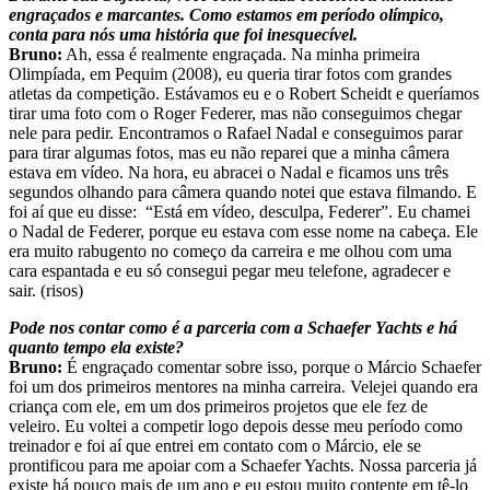
engraçados e marcantes. Como estamos em período olímpico,
conta para nós uma história que foi inesquecível.
Bruno:
Ah, essa é realmente engraçada. Na minha primeira
Olimpíada, em Pequim (2008), eu queria tirar fotos com grandes
atletas da competição. Estávamos eu e o Robert Scheidt e queríamos
tirar uma foto com o Roger Federer, mas não conseguimos chegar
nele para pedir. Encontramos o Rafael Nadal e conseguimos parar
para tirar algumas fotos, mas eu não reparei que a minha câmera
estava em vídeo. Na hora, eu abracei o Nadal e ficamos uns três
segundos olhando para câmera quando notei que estava filmando. E
foi aí que eu disse: “Está em vídeo, desculpa, Federer”. Eu chamei
o Nadal de Federer, porque eu estava com esse nome na cabeça. Ele
era muito rabugento no começo da carreira e me olhou com uma
cara espantada e eu só consegui pegar meu telefone, agradecer e
sair. (risos)
Pode nos contar como é a parceria com a Schaefer Yachts e há
quanto tempo ela existe?
Bruno:
É engraçado comentar sobre isso, porque o Márcio Schaefer
foi um dos primeiros mentores na minha carreira. Velejei quando era
criança com ele, em um dos primeiros projetos que ele fez de
veleiro. Eu voltei a competir logo depois desse meu período como
treinador e foi aí que entrei em contato com o Márcio, ele se
prontificou para me apoiar com a Schaefer Yachts. Nossa parceria já
existe há pouco mais de um ano e eu estou muito contente em tê-lo