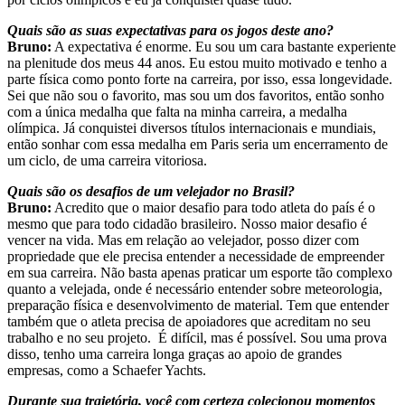
Quais são as suas expectativas para os jogos deste ano?
Bruno:
A expectativa é enorme. Eu sou um cara bastante experiente
na plenitude dos meus 44 anos. Eu estou muito motivado e tenho a
parte física como ponto forte na carreira, por isso, essa longevidade.
Sei que não sou o favorito, mas sou um dos favoritos, então sonho
com a única medalha que falta na minha carreira, a medalha
olímpica. Já conquistei diversos títulos internacionais e mundiais,
então sonhar com essa medalha em Paris seria um encerramento de
um ciclo, de uma carreira vitoriosa.
Quais são os desafios de um velejador no Brasil?
Bruno:
Acredito que o maior desafio para todo atleta do país é o
mesmo que para todo cidadão brasileiro. Nosso maior desafio é
vencer na vida. Mas em relação ao velejador, posso dizer com
propriedade que ele precisa entender a necessidade de empreender
em sua carreira. Não basta apenas praticar um esporte tão complexo
quanto a velejada, onde é necessário entender sobre meteorologia,
preparação física e desenvolvimento de material. Tem que entender
também que o atleta precisa de apoiadores que acreditam no seu
trabalho e no seu projeto. É difícil, mas é possível. Sou uma prova
disso, tenho uma carreira longa graças ao apoio de grandes
empresas, como a Schaefer Yachts.
Durante sua trajetória, você com certeza colecionou momentos