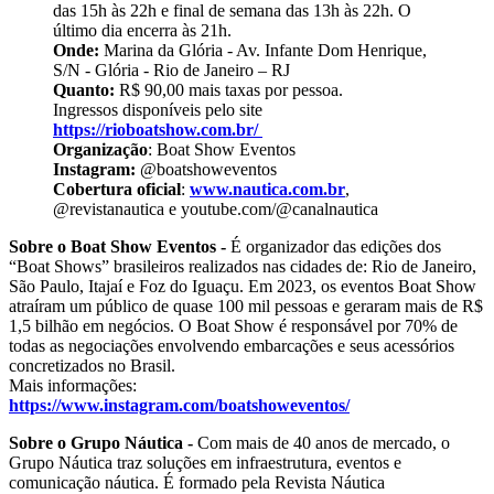
das 15h às 22h e final de semana das 13h às 22h. O
último dia encerra às 21h.
Onde:
Marina da Glória - Av. Infante Dom Henrique,
S/N - Glória - Rio de Janeiro – RJ
Quanto:
R$ 90,00 mais taxas por pessoa.
Ingressos disponíveis pelo site
https://rioboatshow.com.br/
Organização
: Boat Show Eventos
Instagram:
@boatshoweventos
Cobertura oficial
:
www.nautica.com.br
,
@revistanautica e youtube.com/@canalnautica
Sobre o Boat Show Eventos -
É organizador das edições dos
“Boat Shows” brasileiros realizados nas cidades de: Rio de Janeiro,
São Paulo, Itajaí e Foz do Iguaçu. Em 2023, os eventos Boat Show
atraíram um público de quase 100 mil pessoas e geraram mais de R$
1,5 bilhão em negócios. O Boat Show é responsável por 70% de
todas as negociações envolvendo embarcações e seus acessórios
concretizados no Brasil.
Mais informações:
https://www.instagram.com/boatshoweventos/
Sobre o Grupo Náutica -
Com mais de 40 anos de mercado, o
Grupo Náutica traz soluções em infraestrutura, eventos e
comunicação náutica. É formado pela Revista Náutica