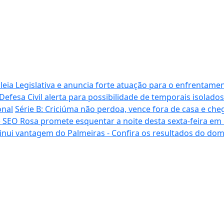
ia Legislativa e anuncia forte atuação para o enfrentamen
Defesa Civil alerta para possibilidade de temporais isolados
onal
Série B: Criciúma não perdoa, vence fora de casa e cheg
 SEO Rosa promete esquentar a noite desta sexta-feira em
inui vantagem do Palmeiras - Confira os resultados do do