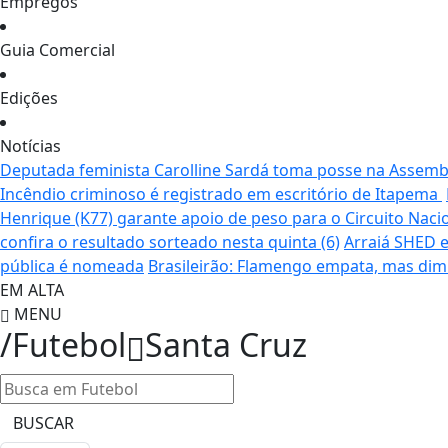
Empregos
Guia Comercial
Edições
Notícias
Deputada feminista Carolline Sardá toma posse na Assemble
Incêndio criminoso é registrado em escritório de Itapema
Henrique (K77) garante apoio de peso para o Circuito Naci
confira o resultado sorteado nesta quinta (6)
Arraiá SHED e
pública é nomeada
Brasileirão: Flamengo empata, mas dim
EM ALTA
MENU
/Futebol
Santa Cruz
BUSCAR