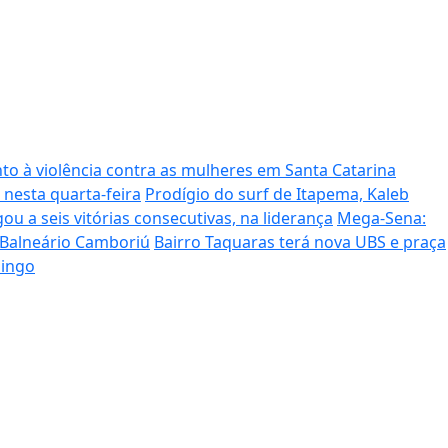
to à violência contra as mulheres em Santa Catarina
 nesta quarta-feira
Prodígio do surf de Itapema, Kaleb
ou a seis vitórias consecutivas, na liderança
Mega-Sena:
 Balneário Camboriú
Bairro Taquaras terá nova UBS e praça
mingo