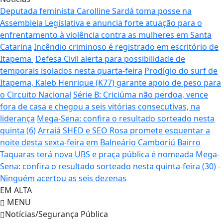
Deputada feminista Carolline Sardá toma posse na
Assembleia Legislativa e anuncia forte atuação para o
enfrentamento à violência contra as mulheres em Santa
Catarina
Incêndio criminoso é registrado em escritório de
Itapema
Defesa Civil alerta para possibilidade de
temporais isolados nesta quarta-feira
Prodígio do surf de
Itapema, Kaleb Henrique (K77) garante apoio de peso para
o Circuito Nacional
Série B: Criciúma não perdoa, vence
fora de casa e chegou a seis vitórias consecutivas, na
liderança
Mega-Sena: confira o resultado sorteado nesta
quinta (6)
Arraiá SHED e SEO Rosa promete esquentar a
noite desta sexta-feira em Balneário Camboriú
Bairro
Taquaras terá nova UBS e praça pública é nomeada
Mega-
Sena: confira o resultado sorteado nesta quinta-feira (30) -
Ninguém acertou as seis dezenas
EM ALTA
MENU
Notícias/Segurança Pública