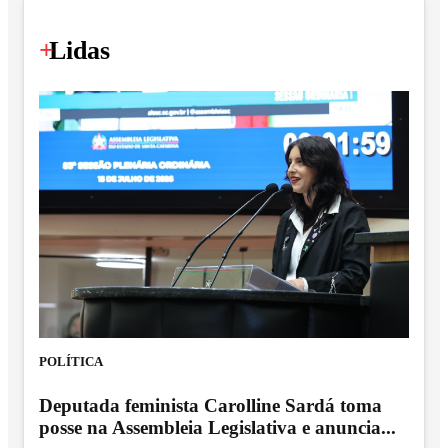
+
Lidas
POLÍTICA
Deputada feminista Carolline Sardá toma
posse na Assembleia Legislativa e anuncia...