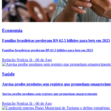
Economia
Famílias brasileiras perderam R$ 62,5 bilhões para bets em 2025
Famílias brasileiras perderam R$ 62,5 bilhões para bets em 2025
Redação Notícia Já
- 06 de Ago
Saúde
Anvisa proíbe produtos sem registro que prometiam emagrecime
Anvisa proíbe produtos sem registro que prometiam emagrecimento
Redação Notícia Já
- 06 de Ago