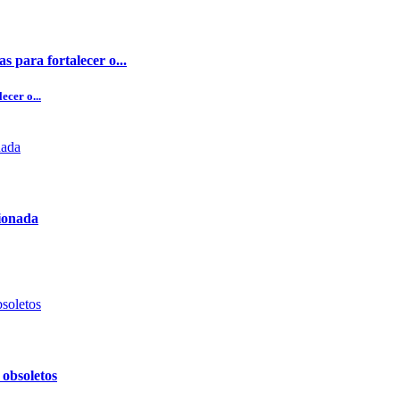
 para fortalecer o...
ecer o...
cionada
 obsoletos