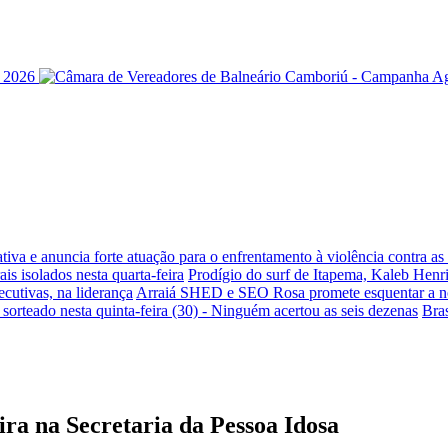
iva e anuncia forte atuação para o enfrentamento à violência contra a
is isolados nesta quarta-feira
Prodígio do surf de Itapema, Kaleb Henr
ecutivas, na liderança
Arraiá SHED e SEO Rosa promete esquentar a noi
sorteado nesta quinta-feira (30) - Ninguém acertou as seis dezenas
Bra
eira na Secretaria da Pessoa Idosa