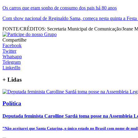
Os carros que eram sonho de consumo dos pais há 80 anos
Com show nacional de Reginaldo Sama, começa nesta quinta a Festa da
FONTE/CRÉDITOS:
Secretaria Municipal de Comunicação/Jeane M
Compartilhe
Facebook
Twitter
Whatsapp
Telegram
LinkedIn
+
Lidas
Política
Deputada feminista Carolline Sardá toma posse na Assembleia Leg
”Não aceitarei que Santa Catarina, o único estado no Brasil com nome de mulhe