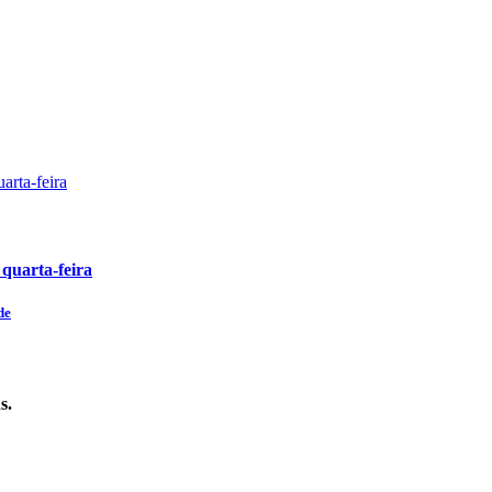
 quarta-feira
de
s.