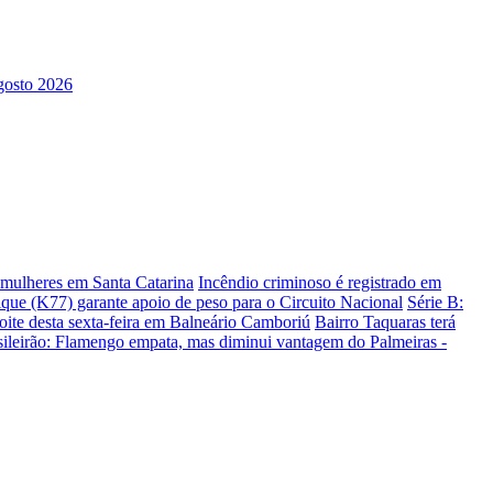
s mulheres em Santa Catarina
Incêndio criminoso é registrado em
ique (K77) garante apoio de peso para o Circuito Nacional
Série B:
te desta sexta-feira em Balneário Camboriú
Bairro Taquaras terá
sileirão: Flamengo empata, mas diminui vantagem do Palmeiras -