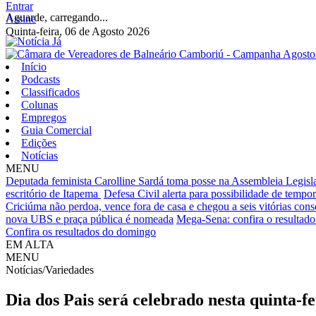
Entrar
Aguarde, carregando...
Assine
Quinta-feira, 06 de Agosto 2026
Início
Podcasts
Classificados
Colunas
Empregos
Guia Comercial
Edições
Notícias
MENU
Deputada feminista Carolline Sardá toma posse na Assembleia Legislat
escritório de Itapema
Defesa Civil alerta para possibilidade de tempora
Criciúma não perdoa, vence fora de casa e chegou a seis vitórias cons
nova UBS e praça pública é nomeada
Mega-Sena: confira o resultado 
Confira os resultados do domingo
EM ALTA
MENU
Notícias/Variedades
Dia dos Pais será celebrado nesta quinta-f