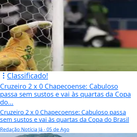
Classificado!
Cruzeiro 2 x 0 Chapecoense: Cabuloso
passa sem sustos e vai às quartas da Copa
do...
Cruzeiro 2 x 0 Chapecoense: Cabuloso passa
sem sustos e vai às quartas da Copa do Brasil
Redação Notícia Já
- 05 de Ago