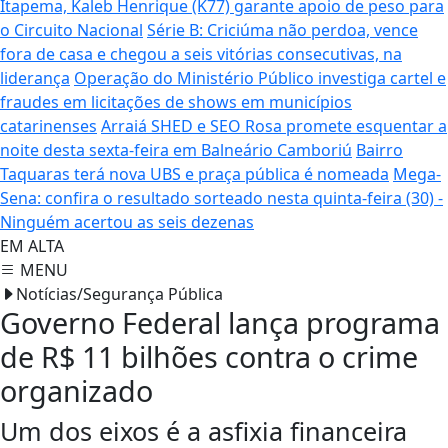
Itapema, Kaleb Henrique (K77) garante apoio de peso para
o Circuito Nacional
Série B: Criciúma não perdoa, vence
fora de casa e chegou a seis vitórias consecutivas, na
liderança
Operação do Ministério Público investiga cartel e
fraudes em licitações de shows em municípios
catarinenses
Arraiá SHED e SEO Rosa promete esquentar a
noite desta sexta-feira em Balneário Camboriú
Bairro
Taquaras terá nova UBS e praça pública é nomeada
Mega-
Sena: confira o resultado sorteado nesta quinta-feira (30) -
Ninguém acertou as seis dezenas
EM ALTA
MENU
Notícias/Segurança Pública
Governo Federal lança programa
de R$ 11 bilhões contra o crime
organizado
Um dos eixos é a asfixia financeira