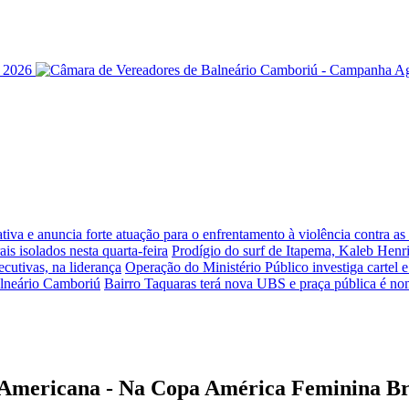
iva e anuncia forte atuação para o enfrentamento à violência contra a
is isolados nesta quarta-feira
Prodígio do surf de Itapema, Kaleb Henr
ecutivas, na liderança
Operação do Ministério Público investiga cartel 
alneário Camboriú
Bairro Taquaras terá nova UBS e praça pública é n
-Americana - Na Copa América Feminina Bras