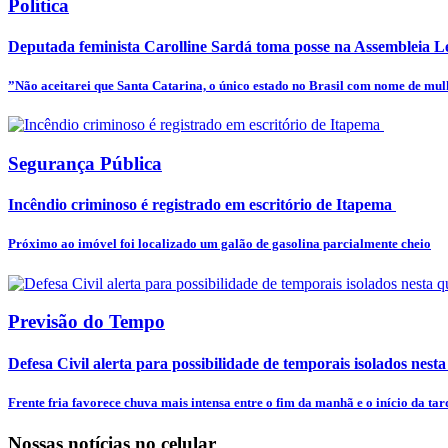
Política
Deputada feminista Carolline Sardá toma posse na Assembleia Leg
”Não aceitarei que Santa Catarina, o único estado no Brasil com nome de mulhe
Segurança Pública
Incêndio criminoso é registrado em escritório de Itapema
Próximo ao imóvel foi localizado um galão de gasolina parcialmente cheio
Previsão do Tempo
Defesa Civil alerta para possibilidade de temporais isolados nesta
Frente fria favorece chuva mais intensa entre o fim da manhã e o início da tar
Nossas notícias
no celular