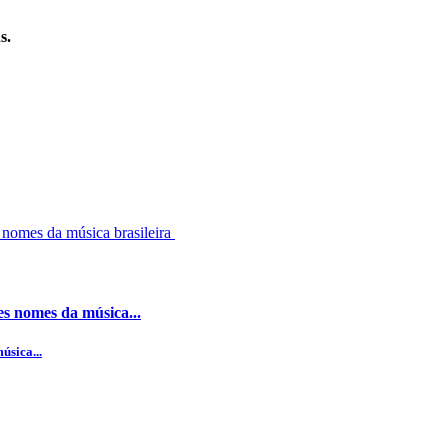
s.
es nomes da música...
úsica...