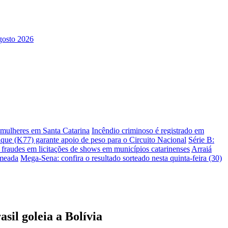
s mulheres em Santa Catarina
Incêndio criminoso é registrado em
ique (K77) garante apoio de peso para o Circuito Nacional
Série B:
e fraudes em licitações de shows em municípios catarinenses
Arraiá
omeada
Mega-Sena: confira o resultado sorteado nesta quinta-feira (30)
il goleia a Bolívia