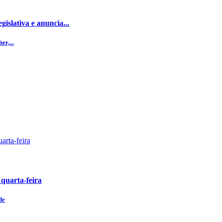
islativa e anuncia...
r,...
 quarta-feira
de