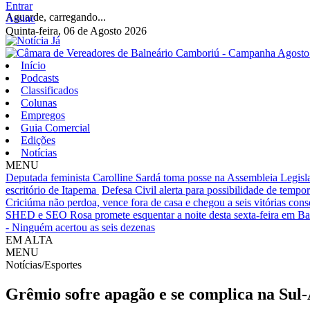
Entrar
Aguarde, carregando...
Assine
Quinta-feira, 06 de Agosto 2026
Início
Podcasts
Classificados
Colunas
Empregos
Guia Comercial
Edições
Notícias
MENU
Deputada feminista Carolline Sardá toma posse na Assembleia Legislat
escritório de Itapema
Defesa Civil alerta para possibilidade de tempora
Criciúma não perdoa, vence fora de casa e chegou a seis vitórias cons
SHED e SEO Rosa promete esquentar a noite desta sexta-feira em B
- Ninguém acertou as seis dezenas
EM ALTA
MENU
Notícias/Esportes
Grêmio sofre apagão e se complica na Sul