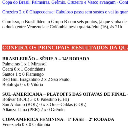
Copa do Brasil: Palmeiras, Grêmio, Cruzeiro e Vasco avançam - Confi
Cruzeiro 2 x 0 Chapecoense: Cabuloso passa sem sustos e vai às quar
Com isso, o Brasil lidera o Grupo B com seis pontos, já que vinha de 
o duelo entre Venezuela e Colômbia nesta quarta-feira (16), às 21h.
CONFIRA OS PRINCIPAIS RESULTADOS DA QU
BRASILEIRÃO – SÉRIE A – 14ª RODADA
Palmeiras 1 x 1 Mirassol
Ceará 0 x 1 Corinthians
Santos 1 x 0 Flamengo
Red Bull Bragantino 2 x 2 São Paulo
Botafogo 0 x 0 Vitória
SUL-AMERICANA – PLAYOFFS DAS OITAVAS DE FINAL 
Bolívar (BOL) 3 x 0 Palestino (CHI)
San Antonio (BOL) 0 x 3 Once Caldas (COL)
Alianza Lima (PER) 2 x 0 Grêmio
COPA AMÉRICA FEMININA – 1ª FASE – 2ª RODADA
Venezuela 0 x 0 Colômbia