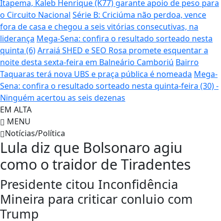
Itapema, Kaleb Henrique (K77) garante apoio de peso para
o Circuito Nacional
Série B: Criciúma não perdoa, vence
fora de casa e chegou a seis vitórias consecutivas, na
liderança
Mega-Sena: confira o resultado sorteado nesta
quinta (6)
Arraiá SHED e SEO Rosa promete esquentar a
noite desta sexta-feira em Balneário Camboriú
Bairro
Taquaras terá nova UBS e praça pública é nomeada
Mega-
Sena: confira o resultado sorteado nesta quinta-feira (30) -
Ninguém acertou as seis dezenas
EM ALTA
MENU
Notícias/Política
Lula diz que Bolsonaro agiu
como o traidor de Tiradentes
Presidente citou Inconfidência
Mineira para criticar conluio com
Trump