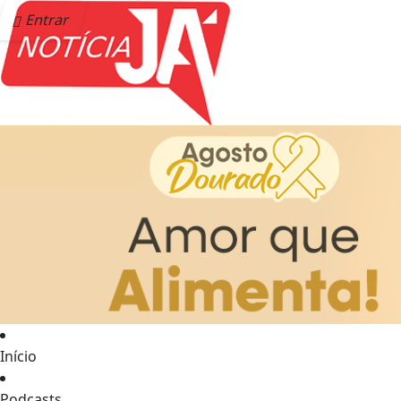
Entrar
Início
Podcasts