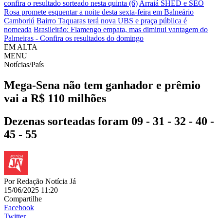
confira o resultado sorteado nesta quinta (6)
Arraiá SHED e SEO
Rosa promete esquentar a noite desta sexta-feira em Balneário
Camboriú
Bairro Taquaras terá nova UBS e praça pública é
nomeada
Brasileirão: Flamengo empata, mas diminui vantagem do
Palmeiras - Confira os resultados do domingo
EM ALTA
MENU
Notícias/País
Mega-Sena não tem ganhador e prêmio
vai a R$ 110 milhões
Dezenas sorteadas foram 09 - 31 - 32 - 40 -
45 - 55
Por
Redação Notícia Já
15/06/2025 11:20
Compartilhe
Facebook
Twitter