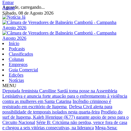
Entrar
Aguarde, carregando...
Assine
Sábado, 08 de Agosto 2026
Início
Podcasts
Classificados
Colunas
Empregos
Guia Comercial
Edições
Notícias
MENU
Deputada feminista Carolline Sardá toma posse na Assembleia
Legislativa e anuncia forte atuação para o enfrentamento à violência
contra as mulheres em Santa Catarina
Incêndio criminoso é
registrado em escritório de Itapema
Defesa Civil alerta para
possibilidade de temporais isolados nesta quarta-feira
Prodígio do
surf de Itapema, Kaleb Henrique (K77) garante apoio de peso para o
Circuito Nacional
Série B: Criciúma não perdoa, vence fora de casa
e chegou a seis vitórias consecutivas, na liderança
Mega-Sena: