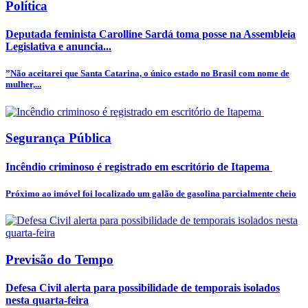
Política
Deputada feminista Carolline Sardá toma posse na Assembleia
Legislativa e anuncia...
”Não aceitarei que Santa Catarina, o único estado no Brasil com nome de
mulher,...
Segurança Pública
Incêndio criminoso é registrado em escritório de Itapema
Próximo ao imóvel foi localizado um galão de gasolina parcialmente cheio
Previsão do Tempo
Defesa Civil alerta para possibilidade de temporais isolados
nesta quarta-feira