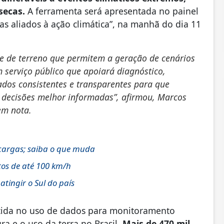
secas.
A ferramenta será apresentada no painel
gias aliados à ação climática”, na manhã do dia 11
e de terreno que permitem a geração de cenários
m serviço público que apoiará diagnóstico,
dos consistentes e transparentes para que
 decisões melhor informadas”, afirmou, Marcos
em nota.
 cargas; saiba o que muda
tos de até 100 km/h
tingir o Sul do país
ecida no uso de dados para monitoramento
a e o uso da terra no Brasil.
Mais de 470 mil