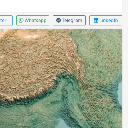
tter
Whatsapp
Telegram
LinkedIn