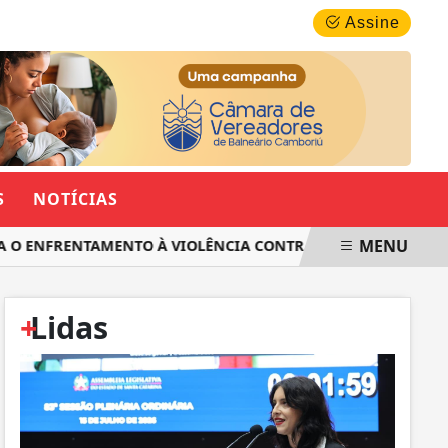
QUINTA-FEIRA, 06 DE AGOSTO 2026
Assine
S
NOTÍCIAS
MENU
 ENFRENTAMENTO À VIOLÊNCIA CONTRA AS MULHERES EM SAN
+
Lidas