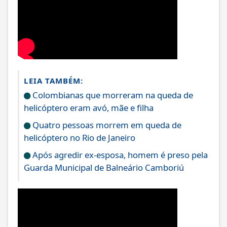
LEIA TAMBÉM:
Colombianas que morreram na queda de
helicóptero eram avó, mãe e filha
Quatro pessoas morrem em queda de
helicóptero no Rio de Janeiro
Após agredir ex-esposa, homem é preso pela
Guarda Municipal de Balneário Camboriú