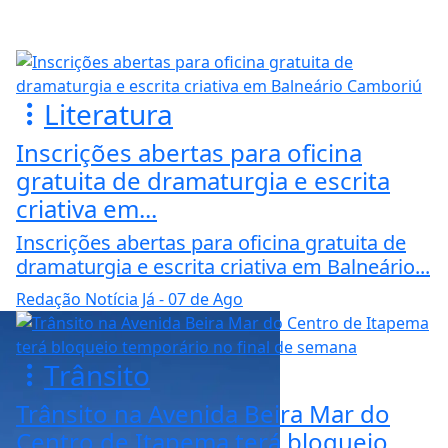
Literatura
Inscrições abertas para oficina
gratuita de dramaturgia e escrita
criativa em...
Inscrições abertas para oficina gratuita de
dramaturgia e escrita criativa em Balneário...
Redação Notícia Já
- 07 de Ago
Trânsito
Trânsito na Avenida Beira Mar do
Centro de Itapema terá bloqueio