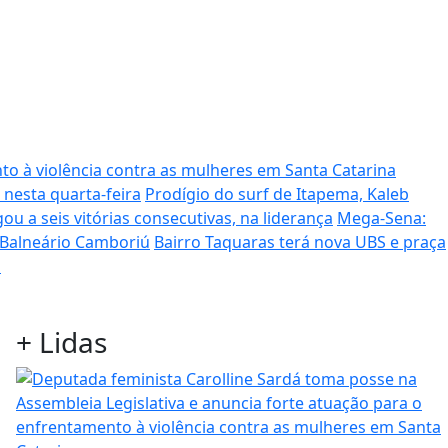
to à violência contra as mulheres em Santa Catarina
 nesta quarta-feira
Prodígio do surf de Itapema, Kaleb
ou a seis vitórias consecutivas, na liderança
Mega-Sena:
 Balneário Camboriú
Bairro Taquaras terá nova UBS e praça
s
+
Lidas