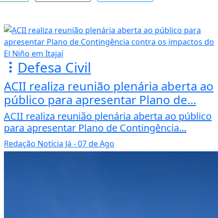
Defesa Civil
ACII realiza reunião plenária aberta ao
público para apresentar Plano de...
ACII realiza reunião plenária aberta ao público
para apresentar Plano de Contingência...
Redação Notícia Já
- 07 de Ago