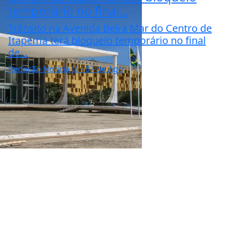
temporário no final...
Trânsito na Avenida Beira Mar do Centro de
Itapema terá bloqueio temporário no final
de...
Redação Notícia Já
- 07 de Ago