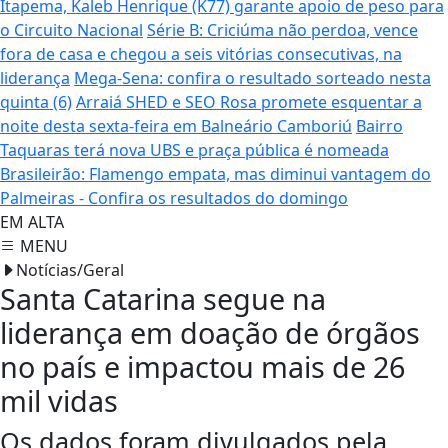
Itapema, Kaleb Henrique (K77) garante apoio de peso para
o Circuito Nacional
Série B: Criciúma não perdoa, vence
fora de casa e chegou a seis vitórias consecutivas, na
liderança
Mega-Sena: confira o resultado sorteado nesta
quinta (6)
Arraiá SHED e SEO Rosa promete esquentar a
noite desta sexta-feira em Balneário Camboriú
Bairro
Taquaras terá nova UBS e praça pública é nomeada
Brasileirão: Flamengo empata, mas diminui vantagem do
Palmeiras - Confira os resultados do domingo
EM ALTA
MENU
Notícias/Geral
Santa Catarina segue na
liderança em doação de órgãos
no país e impactou mais de 26
mil vidas
Os dados foram divulgados pela