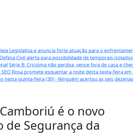
ia Legislativa e anuncia forte atuação para o enfrentamen
Defesa Civil alerta para possibilidade de temporais isolados
onal
Série B: Criciúma não perdoa, vence fora de casa e cheg
 SEO Rosa promete esquentar a noite desta sexta-feira em
o nesta quinta-feira (30) - Ninguém acertou as seis dezena
o Camboriú é o novo
o de Segurança da