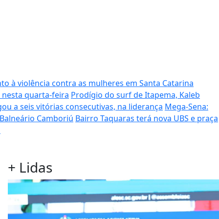
to à violência contra as mulheres em Santa Catarina
 nesta quarta-feira
Prodígio do surf de Itapema, Kaleb
ou a seis vitórias consecutivas, na liderança
Mega-Sena:
 Balneário Camboriú
Bairro Taquaras terá nova UBS e praça
s
+
Lidas