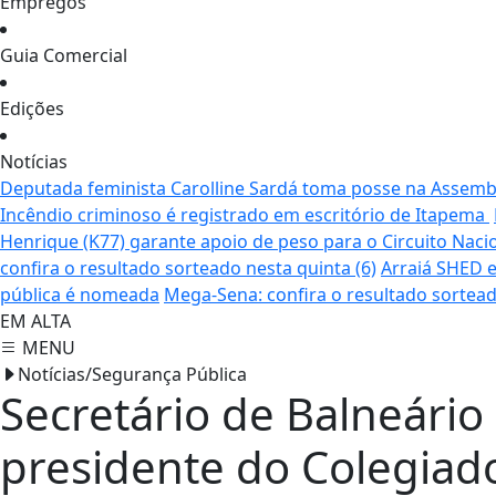
Empregos
Guia Comercial
Edições
Notícias
Deputada feminista Carolline Sardá toma posse na Assemble
Incêndio criminoso é registrado em escritório de Itapema
Henrique (K77) garante apoio de peso para o Circuito Naci
confira o resultado sorteado nesta quinta (6)
Arraiá SHED e
pública é nomeada
Mega-Sena: confira o resultado sortead
EM ALTA
MENU
Notícias/Segurança Pública
Secretário de Balneári
presidente do Colegiad