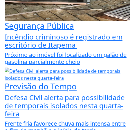
Segurança Pública
Incêndio criminoso é registrado em
escritório de Itapema
Próximo ao imóvel foi localizado um galão de
gasolina parcialmente cheio
Previsão do Tempo
Defesa Civil alerta para possibilidade
de temporais isolados nesta quarta-
feira
Frente fria favorece chuva mais intensa entre