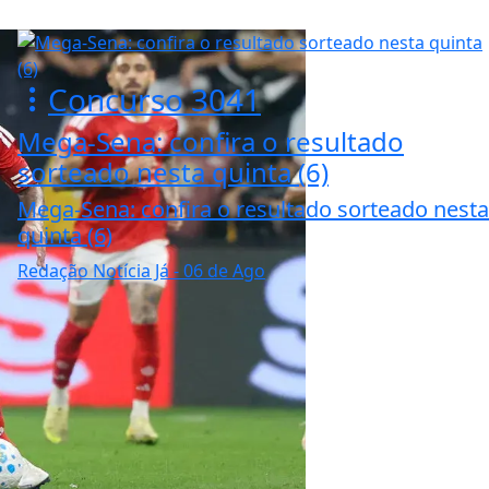
Concurso 3041
Mega-Sena: confira o resultado
sorteado nesta quinta (6)
Mega-Sena: confira o resultado sorteado nesta
quinta (6)
Redação Notícia Já
- 06 de Ago