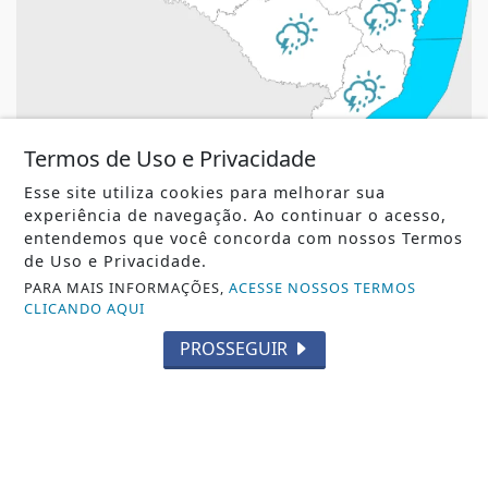
Termos de Uso e Privacidade
PREVISÃO DO TEMPO
Esse site utiliza cookies para melhorar sua
Risco de temporais nesta quinta e sexta-feira
experiência de navegação. Ao continuar o acesso,
em Santa Catarina
entendemos que você concorda com nossos Termos
Risco de temporais nesta quinta e sexta-feira em Santa
de Uso e Privacidade.
Catarina
PARA MAIS INFORMAÇÕES,
ACESSE NOSSOS TERMOS
CLICANDO AQUI
REDAÇÃO NOTÍCIA JÁ
- 06 DE AGO
PROSSEGUIR