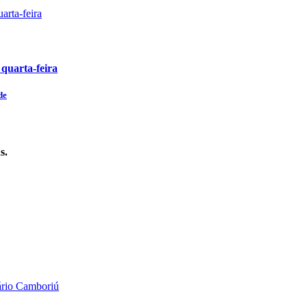
 quarta-feira
de
s.