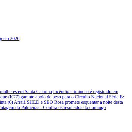
s mulheres em Santa Catarina
Incêndio criminoso é registrado em
ique (K77) garante apoio de peso para o Circuito Nacional
Série B:
nta (6)
Arraiá SHED e SEO Rosa promete esquentar a noite desta
antagem do Palmeiras - Confira os resultados do domingo