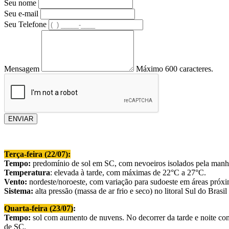
Seu nome
Seu e-mail
Seu Telefone
Mensagem
Máximo 600 caracteres.
ENVIAR
Terça-feira (22/07):
Tempo:
predomínio de sol em SC, com nevoeiros isolados pela manhã
Temperatura
: elevada à tarde, com máximas de 22°C a 27°C.
Vento:
nordeste/noroeste, com variação para sudoeste em áreas próx
Sistema:
alta pressão (massa de ar frio e seco) no litoral Sul do Bras
Quarta-feira (23/07)
:
Tempo:
sol com aumento de nuvens. No decorrer da tarde e noite condi
de SC.