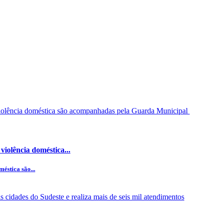
iolência doméstica...
éstica são...