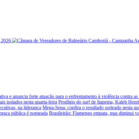
iva e anuncia forte atuação para o enfrentamento à violência contra a
is isolados nesta quarta-feira
Prodígio do surf de Itapema, Kaleb Henr
ecutivas, na liderança
Mega-Sena: confira o resultado sorteado nesta qui
praça pública é nomeada
Brasileirão: Flamengo empata, mas diminui v