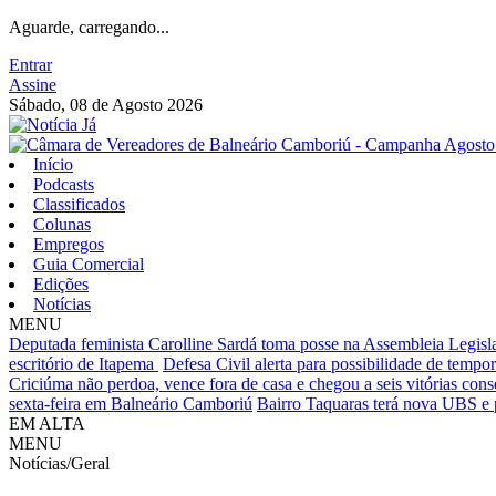
Aguarde, carregando...
Entrar
Assine
Sábado, 08 de Agosto 2026
Início
Podcasts
Classificados
Colunas
Empregos
Guia Comercial
Edições
Notícias
MENU
Deputada feminista Carolline Sardá toma posse na Assembleia Legislat
escritório de Itapema
Defesa Civil alerta para possibilidade de tempora
Criciúma não perdoa, vence fora de casa e chegou a seis vitórias cons
sexta-feira em Balneário Camboriú
Bairro Taquaras terá nova UBS e 
EM ALTA
MENU
Notícias/Geral