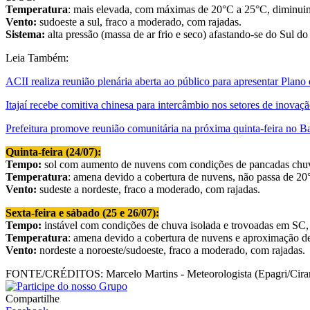
Temperatura
: mais elevada, com máximas de 20°C a 25°C, diminuin
Vento:
sudoeste a sul, fraco a moderado, com rajadas.
Sistema:
alta pressão (massa de ar frio e seco) afastando-se do Sul d
Leia Também:
ACII realiza reunião plenária aberta ao público para apresentar Plano
Itajaí recebe comitiva chinesa para intercâmbio nos setores de inovaç
Prefeitura promove reunião comunitária na próxima quinta-feira no B
Quinta-feira (24/07):
Tempo:
sol com aumento de nuvens com condições de pancadas chuva 
Temperatura
: amena devido a cobertura de nuvens, não passa de 20
Vento:
sudeste a nordeste, fraco a moderado, com rajadas.
Sexta-feira e sábado (25 e 26/07):
Tempo:
instável com condições de chuva isolada e trovoadas em SC, 
Temperatura
: amena devido a cobertura de nuvens e aproximação de
Vento:
nordeste a noroeste/sudoeste, fraco a moderado, com rajadas.
FONTE/CRÉDITOS:
Marcelo Martins - Meteorologista (Epagri/Cir
Compartilhe