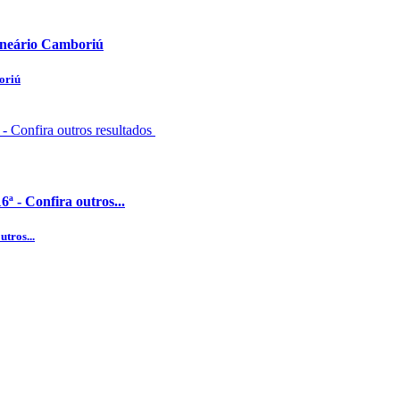
lneário Camboriú
oriú
ª - Confira outros...
utros...