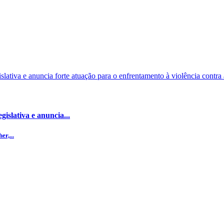
islativa e anuncia...
r,...