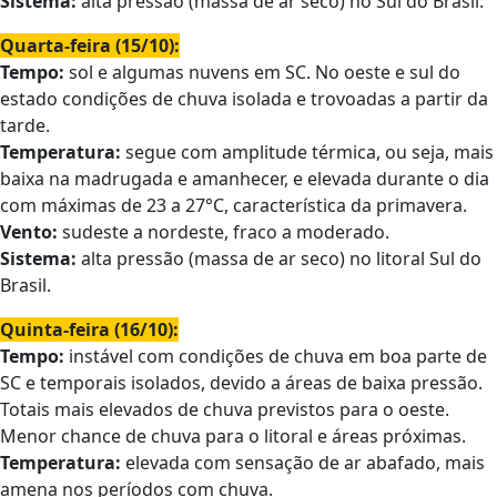
Sistema:
alta pressão (massa de ar seco) no Sul do Brasil.
Quarta-feira (15/10):
Tempo:
sol e algumas nuvens em SC. No oeste e sul do
estado condições de chuva isolada e trovoadas a partir da
tarde.
Temperatura:
segue com amplitude térmica, ou seja, mais
baixa na madrugada e amanhecer, e elevada durante o dia
com máximas de 23 a 27°C, característica da primavera.
Vento:
sudeste a nordeste, fraco a moderado.
Sistema:
alta pressão (massa de ar seco) no litoral Sul do
Brasil.
Quinta-feira (16/10):
Tempo:
instável com condições de chuva em boa parte de
SC e temporais isolados, devido a áreas de baixa pressão.
Totais mais elevados de chuva previstos para o oeste.
Menor chance de chuva para o litoral e áreas próximas.
Temperatura:
elevada com sensação de ar abafado, mais
amena nos períodos com chuva.