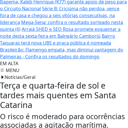
Itapema, Kaleb Henrique (K77) garante apoio de peso para
o Circuito Nacional
Série B: Criciúma não perdoa, vence
fora de casa e chegou a seis vitórias consecutivas, na
liderança
Mega-Sena: confira o resultado sorteado nesta
quinta (6)
Arraiá SHED e SEO Rosa promete esquentar a
noite desta sexta-feira em Balneário Camboriú
Bairro
Taquaras terá nova UBS e praça pública é nomeada
Brasileirão: Flamengo empata, mas diminui vantagem do
Palmeiras - Confira os resultados do domingo
EM ALTA
MENU
Notícias/Geral
Terça e quarta-feira de sol e
tardes mais quentes em Santa
Catarina
O risco é moderado para ocorrências
associadas a agitação marítima.