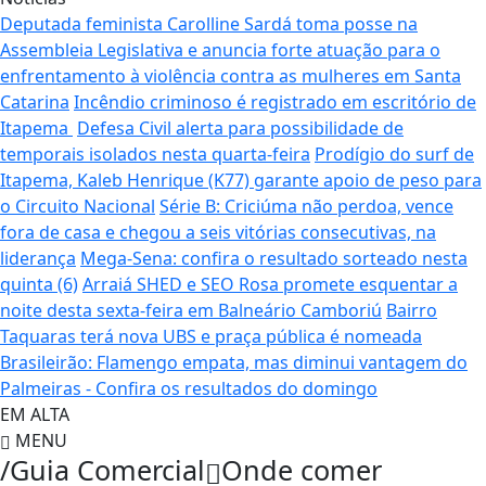
Deputada feminista Carolline Sardá toma posse na
Assembleia Legislativa e anuncia forte atuação para o
enfrentamento à violência contra as mulheres em Santa
Catarina
Incêndio criminoso é registrado em escritório de
Itapema
Defesa Civil alerta para possibilidade de
temporais isolados nesta quarta-feira
Prodígio do surf de
Itapema, Kaleb Henrique (K77) garante apoio de peso para
o Circuito Nacional
Série B: Criciúma não perdoa, vence
fora de casa e chegou a seis vitórias consecutivas, na
liderança
Mega-Sena: confira o resultado sorteado nesta
quinta (6)
Arraiá SHED e SEO Rosa promete esquentar a
noite desta sexta-feira em Balneário Camboriú
Bairro
Taquaras terá nova UBS e praça pública é nomeada
Brasileirão: Flamengo empata, mas diminui vantagem do
Palmeiras - Confira os resultados do domingo
EM ALTA
MENU
/Guia Comercial
Onde comer