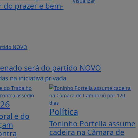
Visualizar
r do prazer e bem-
 Senado será do partido NOVO
s na iniciativa privada
026
Política
toral e do
Toninho Portella assume
nçam
cadeira na Câmara de
ontra