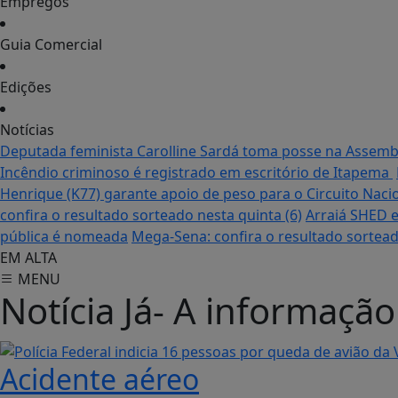
Empregos
Guia Comercial
Edições
Notícias
Deputada feminista Carolline Sardá toma posse na Assemble
Incêndio criminoso é registrado em escritório de Itapema
Henrique (K77) garante apoio de peso para o Circuito Naci
confira o resultado sorteado nesta quinta (6)
Arraiá SHED e
pública é nomeada
Mega-Sena: confira o resultado sortead
EM ALTA
MENU
Notícia Já- A informaçã
Aumento de ocorrências