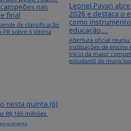
Leonel Pavan abre
 campeões nas
2026 e destaca o 
e final
como instrumento
ende de classificação
educação,...
o-PR sobre o Vitória
Abertura oficial reuniu
instituições de ensino
início da maior compe
estudantil do municípi
o nesta quinta (6)
ar R$ 165 milhões