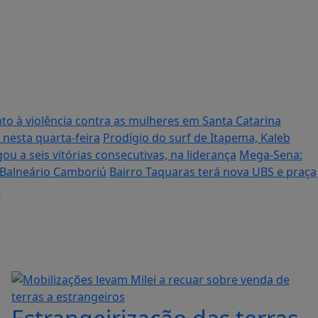
to à violência contra as mulheres em Santa Catarina
 nesta quarta-feira
Prodígio do surf de Itapema, Kaleb
ou a seis vitórias consecutivas, na liderança
Mega-Sena:
 Balneário Camboriú
Bairro Taquaras terá nova UBS e praça
s