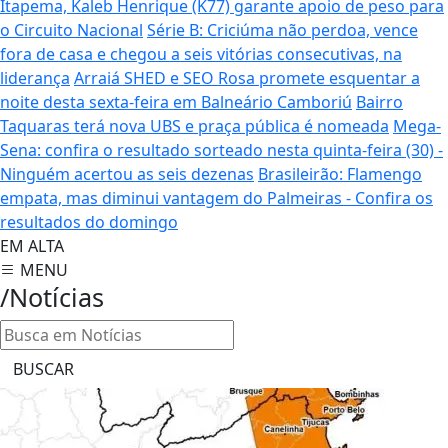
Itapema, Kaleb Henrique (K77) garante apoio de peso para
o Circuito Nacional
Série B: Criciúma não perdoa, vence
fora de casa e chegou a seis vitórias consecutivas, na
liderança
Arraiá SHED e SEO Rosa promete esquentar a
noite desta sexta-feira em Balneário Camboriú
Bairro
Taquaras terá nova UBS e praça pública é nomeada
Mega-
Sena: confira o resultado sorteado nesta quinta-feira (30) -
Ninguém acertou as seis dezenas
Brasileirão: Flamengo
empata, mas diminui vantagem do Palmeiras - Confira os
resultados do domingo
EM ALTA
MENU
/Notícias
BUSCAR