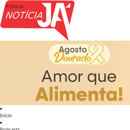
Entrar
Início
Podcasts