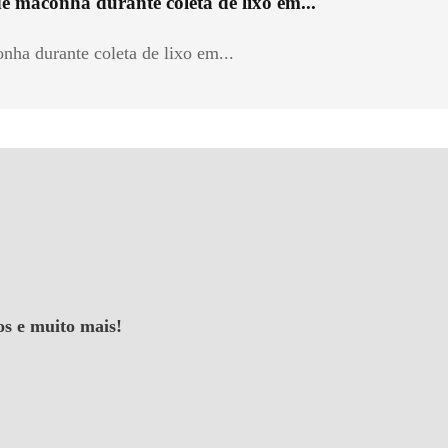
e maconha durante coleta de lixo em...
nha durante coleta de lixo em...
os e muito mais!