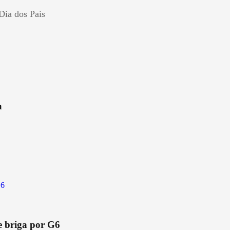
Dia dos Pais
a
e briga por G6