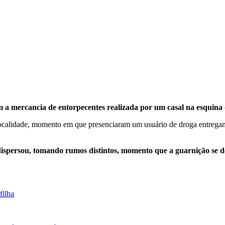
m a mercancia de entorpecentes realizada por um casal na esquin
a localidade, momento em que presenciaram um usuário de droga entrega
e dispersou, tomando rumos distintos, momento que a guarnição s
filha