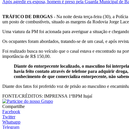
Após agredir ex-esposa, homem é preso pela Guarda Municipal de B
TRÁFICO DE DROGAS
- Na noite desta terça-feira (30), a Polí
um posto de combustíveis, situado as margens da Rodovia Jorge Lacer
Uma viatura da PM foi acionada para averiguar a situação e chegando
Os ocupantes foram abordados, tratando-se de um casal, e após revista
Foi realizado busca no veículo que o casal estava e encontrado na po
importância de R$ 150,00.
Diante do entorpecente localizado, o masculino foi interpe
havia feito contato através de telefone para adquirir dro
conhecimento de que comercializa entorpecente, não saben
Diante dos fatos foi proferido voz de prisão ao masculino e encaminha
FONTE/CRÉDITOS:
IMPRENSA 1ºBPM Itajaí
Compartilhe
Facebook
Twitter
Whatsapp
Telegram