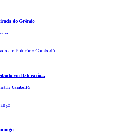
 virada do Grêmio
rêmio
ábado em Balneário...
lneário Camboriú
omingo