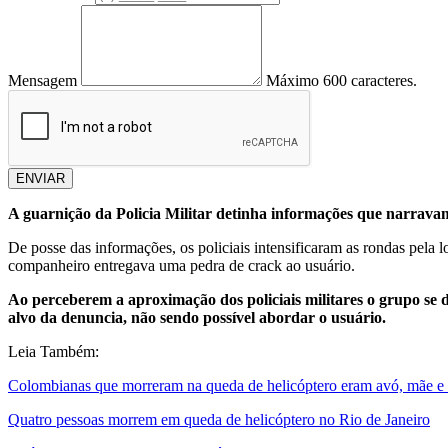
Mensagem
Máximo 600 caracteres.
ENVIAR
A guarnição da Policia Militar detinha informações que narrava
De posse das informações, os policiais intensificaram as rondas pel
companheiro entregava uma pedra de crack ao usuário.
Ao perceberem a aproximação dos policiais militares o grupo s
alvo da denuncia, não sendo possível abordar o usuário.
Leia Também:
Colombianas que morreram na queda de helicóptero eram avó, mãe e 
Quatro pessoas morrem em queda de helicóptero no Rio de Janeiro