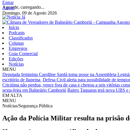
Entrar
Aguarde, carregando...
Assine
Domingo, 09 de Agosto 2026
Início
Podcasts
Classificados
Colunas
Empregos
Guia Comercial
Edições
Notícias
MENU
Deputada feminista Carolline Sardá toma posse na Assembleia Legislat
escritório de Itapema
Defesa Civil alerta para possibilidade de tempora
Criciúma não perdoa, vence fora de casa e chegou a seis vitórias cons
sexta-feira em Balneário Camboriú
Bairro Taquaras terá nova UBS e 
EM ALTA
MENU
Notícias/Segurança Pública
Ação da Polícia Militar resulta na prisão 