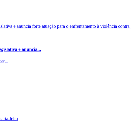
islativa e anuncia...
r,...