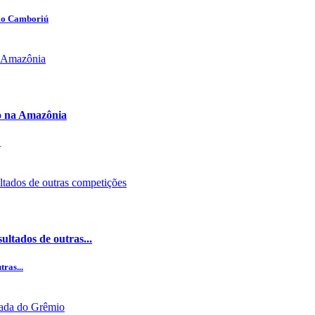
rio Camboriú
o na Amazônia
a
ultados de outras...
ras...