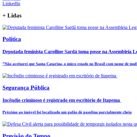
LinkedIn
+
Lidas
Política
Deputada feminista Carolline Sardá toma posse na Assembleia Leg
”Não aceitarei que Santa Catarina, o único estado no Brasil com nome de mulhe
Segurança Pública
Incêndio criminoso é registrado em escritório de Itapema
Próximo ao imóvel foi localizado um galão de gasolina parcialmente cheio
Previsão do Tempo