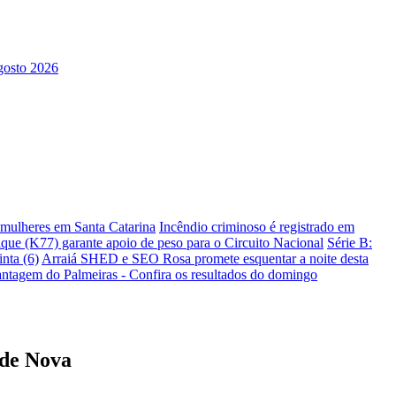
s mulheres em Santa Catarina
Incêndio criminoso é registrado em
ique (K77) garante apoio de peso para o Circuito Nacional
Série B:
nta (6)
Arraiá SHED e SEO Rosa promete esquentar a noite desta
antagem do Palmeiras - Confira os resultados do domingo
ade Nova