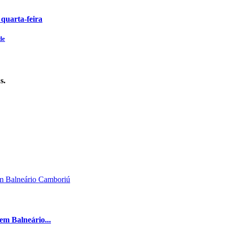
 quarta-feira
de
s.
 em Balneário...