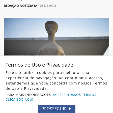
REDAÇÃO NOTÍCIA JÁ
- 08 DE AGO
Termos de Uso e Privacidade
Esse site utiliza cookies para melhorar sua
experiência de navegação. Ao continuar o acesso,
entendemos que você concorda com nossos Termos
JUSTIÇA
de Uso e Privacidade.
Moraes nega pedido para que Bolsonaro
PARA MAIS INFORMAÇÕES,
ACESSE NOSSOS TERMOS
receba filhos no Dia dos Pais
CLICANDO AQUI
Moraes nega pedido para que Bolsonaro receba filhos
PROSSEGUIR
no Dia dos Pais