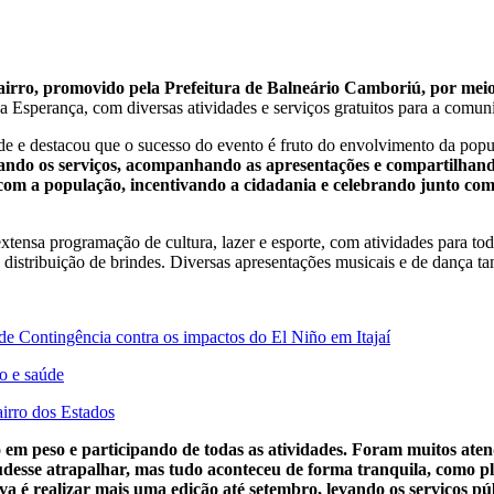
irro, promovido pela Prefeitura de Balneário Camboriú, por meio d
Esperança, com diversas atividades e serviços gratuitos para a comun
de e destacou que o sucesso do evento é fruto do envolvimento da pop
eitando os serviços, acompanhando as apresentações e compartilhan
com a população, incentivando a cidadania e celebrando junto com 
nsa programação de cultura, lazer e esporte, com atividades para toda a
 e distribuição de brindes. Diversas apresentações musicais e de dança
 de Contingência contra os impactos do El Niño em Itajaí
ão e saúde
airro dos Estados
peso e participando de todas as atividades. Foram muitos atendi
esse atrapalhar, mas tudo aconteceu de forma tranquila, como pl
iva é realizar mais uma edição até setembro, levando os serviços 