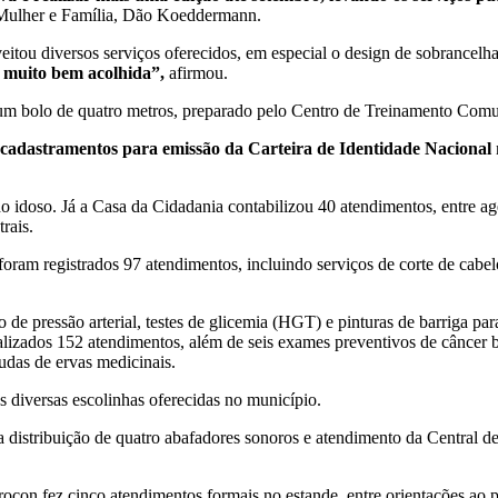
l, Mulher e Família, Dão Koeddermann.
tou diversos serviços oferecidos, em especial o design de sobrancelh
i muito bem acolhida”,
afirmou.
um bolo de quatro metros, preparado pelo Centro de Treinamento Comu
 cadastramentos para emissão da Carteira de Identidade Nacional
do idoso. Já a Casa da Cidadania contabilizou 40 atendimentos, entre 
rais.
 foram registrados 97 atendimentos, incluindo serviços de corte de cab
ão de pressão arterial, testes de glicemia (HGT) e pinturas de barriga p
izados 152 atendimentos, além de seis exames preventivos de câncer b
das de ervas medicinais.
s diversas escolinhas oferecidas no município.
 distribuição de quatro abafadores sonoros e atendimento da Central d
rocon fez cinco atendimentos formais no estande, entre orientações a