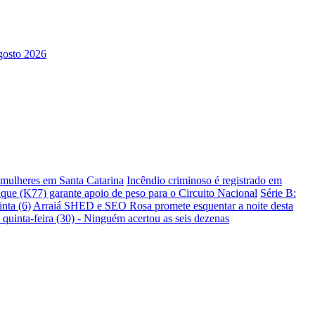
s mulheres em Santa Catarina
Incêndio criminoso é registrado em
ique (K77) garante apoio de peso para o Circuito Nacional
Série B:
nta (6)
Arraiá SHED e SEO Rosa promete esquentar a noite desta
 quinta-feira (30) - Ninguém acertou as seis dezenas