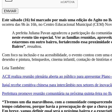
ENVIAR
Este sábado (16) foi marcado por mais uma edição do Agito no Ba
ocorreu das 9h às 16h, no Centro Educacional Municipal (CEM) Nova 
A prefeita Juliana Pavan agradeceu a participação da comunida
neste evento tão especial. Ver as famílias reunidas, aprov
estaremos em outro bairro, fortalecendo essa proximidade 
Bairro”
, ressaltou.
Com foco na inclusão e na acessibilidade, o evento contou com uma exte
desenho e pintura, brinquedos, cinema infantil, contação de histórias
Leia Também:
ACII realiza reunião plenária aberta ao público para apresentar Plano
Itajaí recebe comitiva chinesa para intercâmbio nos setores de inovaç
Prefeitura promove reunião comunitária na próxima quinta-feira no B
“Tivemos um dia maravilhoso, com a comunidade comparecendo em 
tempo colaborou, porque havia a preocupação de que a chuva pud
Em breve, vamos definir qual será o próximo bairro e a expectat