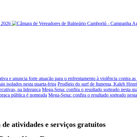
iva e anuncia forte atuação para o enfrentamento à violência contra a
is isolados nesta quarta-feira
Prodígio do surf de Itapema, Kaleb Henr
ecutivas, na liderança
Mega-Sena: confira o resultado sorteado nesta qui
praça pública é nomeada
Mega-Sena: confira o resultado sorteado nesta
e atividades e serviços gratuitos