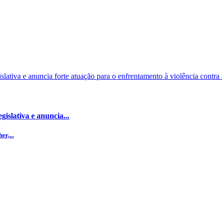
islativa e anuncia...
r,...