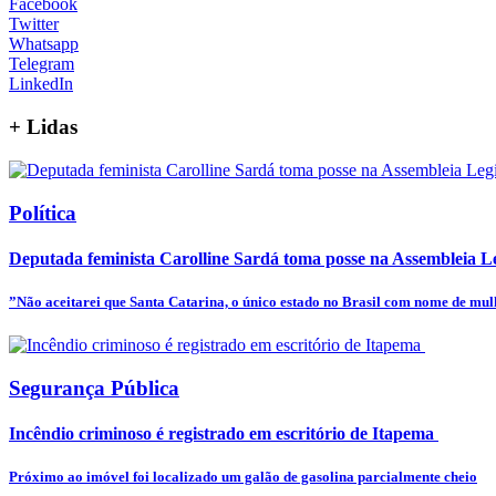
Facebook
Twitter
Whatsapp
Telegram
LinkedIn
+
Lidas
Política
Deputada feminista Carolline Sardá toma posse na Assembleia Leg
”Não aceitarei que Santa Catarina, o único estado no Brasil com nome de mulhe
Segurança Pública
Incêndio criminoso é registrado em escritório de Itapema
Próximo ao imóvel foi localizado um galão de gasolina parcialmente cheio