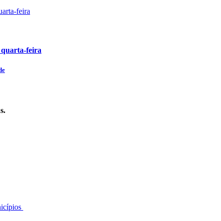
 quarta-feira
de
s.