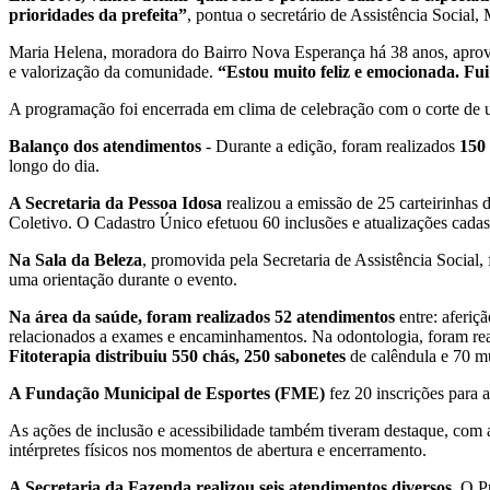
prioridades da prefeita”
, pontua o secretário de Assistência Socia
Maria Helena, moradora do Bairro Nova Esperança há 38 anos, aprovei
e valorização da comunidade.
“Estou muito feliz e emocionada. Fu
A programação foi encerrada em clima de celebração com o corte de 
Balanço dos atendimentos
- Durante a edição, foram realizados
150
longo do dia.
A Secretaria da Pessoa Idosa
realizou a emissão de 25 carteirinhas 
Coletivo. O Cadastro Único efetuou 60 inclusões e atualizações cadast
Na Sala da Beleza
, promovida pela Secretaria de Assistência Social,
uma orientação durante o evento.
Na área da saúde, foram realizados 52 atendimentos
entre: aferiç
relacionados a exames e encaminhamentos. Na odontologia, foram real
Fitoterapia distribuiu 550 chás, 250 sabonetes
de calêndula e 70 mu
A Fundação Municipal de Esportes (FME)
fez 20 inscrições para a
As ações de inclusão e acessibilidade também tiveram destaque, com a
intérpretes físicos nos momentos de abertura e encerramento.
A Secretaria da Fazenda realizou seis atendimentos diversos
. O P