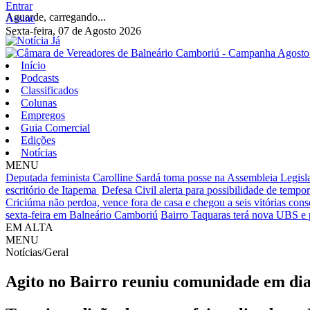
Entrar
Aguarde, carregando...
Assine
Sexta-feira, 07 de Agosto 2026
Início
Podcasts
Classificados
Colunas
Empregos
Guia Comercial
Edições
Notícias
MENU
Deputada feminista Carolline Sardá toma posse na Assembleia Legislat
escritório de Itapema
Defesa Civil alerta para possibilidade de tempora
Criciúma não perdoa, vence fora de casa e chegou a seis vitórias cons
sexta-feira em Balneário Camboriú
Bairro Taquaras terá nova UBS e 
EM ALTA
MENU
Notícias/Geral
Agito no Bairro reuniu comunidade em dia d