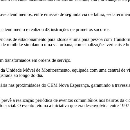
ove atendimentos, entre emissão de segunda via de fatura, esclarecim
 atendimento e realizou 48 instruções de primeiros socorros.
enciais de estacionamento para idosos e uma para pessoa com Transtorn
de minibike simulando uma via urbana, com sinalizações verticais e hor
am transformados em ordens de serviço.
io da Unidade Móvel de Monitoramento, equipada com uma central de v
istrada ao longo do dia.
ssária nas proximidades do CEM Nova Esperança, garantindo a travessia s
 prevê a realização periódica de eventos comunitários nos bairros da c
ão social. O evento retoma a iniciativa que era desenvolvida entre 19