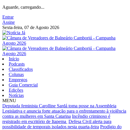
Aguarde, carregando...
Entrar
Assine
Sexta-feira, 07 de Agosto 2026
Início
Podcasts
Classificados
Colunas
Empregos
Guia Comercial
Edições
Notícias
MENU
Deputada feminista Carolline Sardá toma posse na Assembleia
Legislativa e anuncia forte atuação para o enfrentamento à violência
contra as mulheres em Santa Catarina
Incêndio criminoso é
registrado em escritório de Itapema
Defesa Civil alerta para
possibilidade de temporais isolados nesta quarta-feira
Prodígio do