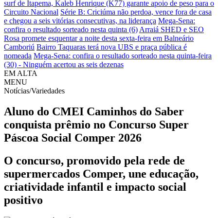
surf de Itapema, Kaleb Henrique (K77) garante apoio de peso para o
Circuito Nacional
Série B: Criciúma não perdoa, vence fora de casa
e chegou a seis vitórias consecutivas, na liderança
Mega-Sena:
confira o resultado sorteado nesta quinta (6)
Arraiá SHED e SEO
Rosa promete esquentar a noite desta sexta-feira em Balneário
Camboriú
Bairro Taquaras terá nova UBS e praça pública é
nomeada
Mega-Sena: confira o resultado sorteado nesta quinta-feira
(30) - Ninguém acertou as seis dezenas
EM ALTA
MENU
Notícias/Variedades
Aluno do CMEI Caminhos do Saber
conquista prêmio no Concurso Super
Páscoa Social Comper 2026
O concurso, promovido pela rede de
supermercados Comper, une educação,
criatividade infantil e impacto social
positivo