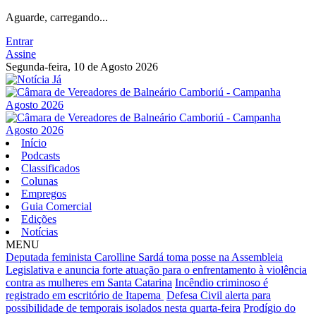
Aguarde, carregando...
Entrar
Assine
Segunda-feira, 10 de Agosto 2026
Início
Podcasts
Classificados
Colunas
Empregos
Guia Comercial
Edições
Notícias
MENU
Deputada feminista Carolline Sardá toma posse na Assembleia
Legislativa e anuncia forte atuação para o enfrentamento à violência
contra as mulheres em Santa Catarina
Incêndio criminoso é
registrado em escritório de Itapema
Defesa Civil alerta para
possibilidade de temporais isolados nesta quarta-feira
Prodígio do