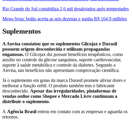
Rio Grande do Sul contabiliza 2,6 mil desalojados após tempestades
Mega-Sena: bolão acerta as seis dezenas e ganha R$ 164,9 milhões
Suplementos
A Anvisa constatou que os suplementos Glicojax e Durasil
possuem origem desconhecida e utilizam propagandas
enganosas.
O Glicojax diz possuir benefícios terapêuticos, como
auxílio no controle da glicose sanguínea, suporte cardiovascular,
suporte à saúde metabólica e controle da diabetes. Segundo a
Anvisa, tais benefícios não apresentam comprovação científica.
Já o suplemento em gotas da marca Durasil promete aliviar dores e
melhorar a função erétil. O produto também tem o fabricante
desconhecido.
Apesar das irregularidades, plataformas de
vendas
online
como Shopee e Mercado Livre continuam a
distribuir o suplemento.
A
Agência Brasil
entrou em contato com as empresas e aguarda os
retornos.