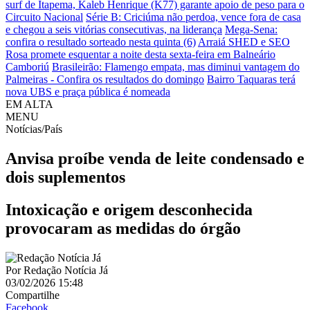
surf de Itapema, Kaleb Henrique (K77) garante apoio de peso para o
Circuito Nacional
Série B: Criciúma não perdoa, vence fora de casa
e chegou a seis vitórias consecutivas, na liderança
Mega-Sena:
confira o resultado sorteado nesta quinta (6)
Arraiá SHED e SEO
Rosa promete esquentar a noite desta sexta-feira em Balneário
Camboriú
Brasileirão: Flamengo empata, mas diminui vantagem do
Palmeiras - Confira os resultados do domingo
Bairro Taquaras terá
nova UBS e praça pública é nomeada
EM ALTA
MENU
Notícias/País
Anvisa proíbe venda de leite condensado e
dois suplementos
Intoxicação e origem desconhecida
provocaram as medidas do órgão
Por
Redação Notícia Já
03/02/2026 15:48
Compartilhe
Facebook