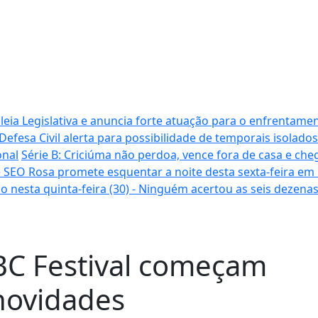
ia Legislativa e anuncia forte atuação para o enfrentamen
Defesa Civil alerta para possibilidade de temporais isolados
onal
Série B: Criciúma não perdoa, vence fora de casa e cheg
 SEO Rosa promete esquentar a noite desta sexta-feira em
o nesta quinta-feira (30) - Ninguém acertou as seis dezena
BC Festival começam
 novidades