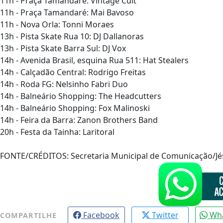
11h - Praça Tamandaré: Vintage Cult
11h - Praça Tamandaré: Mai Bavoso
11h - Nova Orla: Tonni Moraes
13h - Pista Skate Rua 10: DJ Dallanoras
13h - Pista Skate Barra Sul: DJ Vox
14h - Avenida Brasil, esquina Rua 511: Hat Stealers
14h - Calçadão Central: Rodrigo Freitas
14h - Roda FG: Nelsinho Fabri Duo
14h - Balneário Shopping: The Headcutters
14h - Balneário Shopping: Fox Malinoski
14h - Feira da Barra: Zanon Brothers Band
20h - Festa da Tainha: Laritoral
FONTE/CRÉDITOS:
Secretaria Municipal de Comunicação/Jés
Facebook
Twitter
Wh
COMPARTILHE