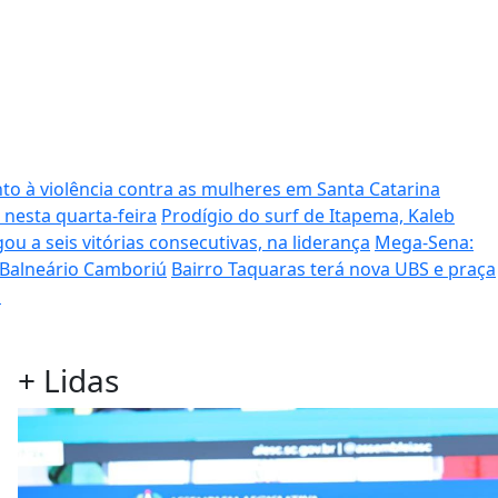
to à violência contra as mulheres em Santa Catarina
 nesta quarta-feira
Prodígio do surf de Itapema, Kaleb
ou a seis vitórias consecutivas, na liderança
Mega-Sena:
 Balneário Camboriú
Bairro Taquaras terá nova UBS e praça
s
+
Lidas