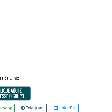
sica Diniz
atsapp
Telegram
LinkedIn