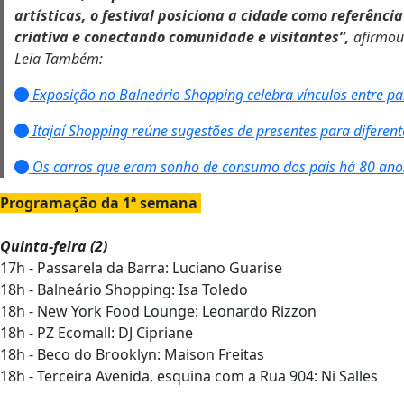
artísticas, o festival posiciona a cidade como referên
criativa e conectando comunidade e visitantes”,
afirmou
Leia Também:
Exposição no Balneário Shopping celebra vínculos entre pai
Itajaí Shopping reúne sugestões de presentes para diferente
Os carros que eram sonho de consumo dos pais há 80 ano
Programação da 1ª semana
Quinta-feira (2)
17h - Passarela da Barra: Luciano Guarise
18h - Balneário Shopping: Isa Toledo
18h - New York Food Lounge: Leonardo Rizzon
18h - PZ Ecomall: DJ Cipriane
18h - Beco do Brooklyn: Maison Freitas
18h - Terceira Avenida, esquina com a Rua 904: Ni Salles