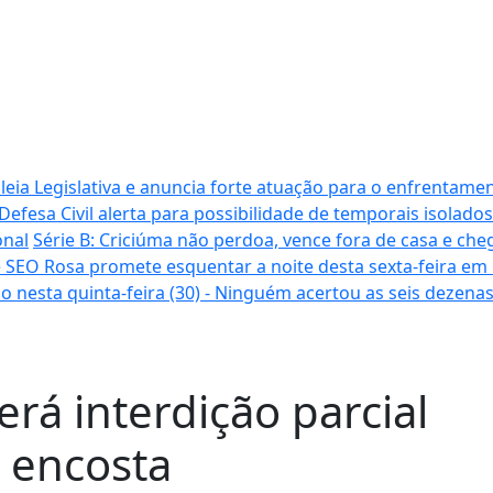
ia Legislativa e anuncia forte atuação para o enfrentamen
Defesa Civil alerta para possibilidade de temporais isolados
onal
Série B: Criciúma não perdoa, vence fora de casa e cheg
 SEO Rosa promete esquentar a noite desta sexta-feira em
o nesta quinta-feira (30) - Ninguém acertou as seis dezena
rá interdição parcial
 encosta