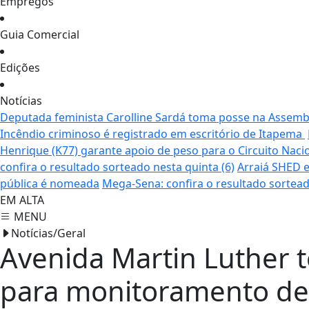
Empregos
Guia Comercial
Edições
Notícias
Deputada feminista Carolline Sardá toma posse na Assemble
Incêndio criminoso é registrado em escritório de Itapema
Henrique (K77) garante apoio de peso para o Circuito Naci
confira o resultado sorteado nesta quinta (6)
Arraiá SHED e
pública é nomeada
Mega-Sena: confira o resultado sortead
EM ALTA
MENU
Notícias/Geral
Avenida Martin Luther te
para monitoramento de