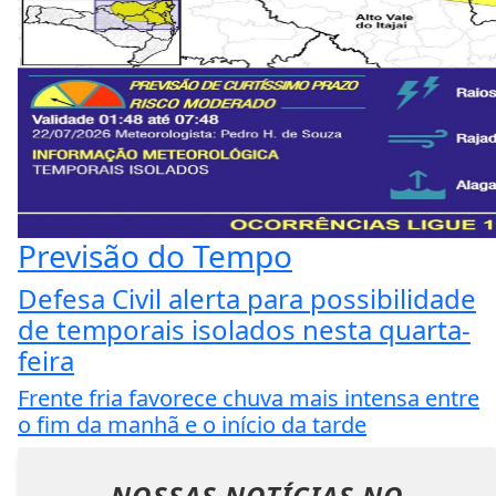
Previsão do Tempo
Defesa Civil alerta para possibilidade
de temporais isolados nesta quarta-
feira
Frente fria favorece chuva mais intensa entre
o fim da manhã e o início da tarde
NOSSAS NOTÍCIAS
NO