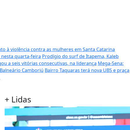
to à violência contra as mulheres em Santa Catarina
 nesta quarta-feira
Prodígio do surf de Itapema, Kaleb
ou a seis vitórias consecutivas, na liderança
Mega-Sena:
 Balneário Camboriú
Bairro Taquaras terá nova UBS e praça
s
+
Lidas