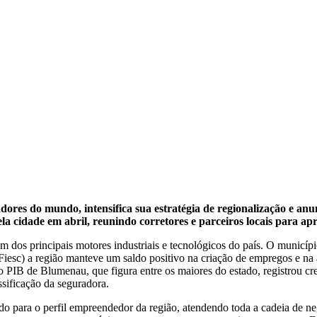
dores do mundo, intensifica sua estratégia de regionalização e a
a cidade em abril, reunindo corretores e parceiros locais para ap
m dos principais motores industriais e tecnológicos do país. O municí
iesc) a região manteve um saldo positivo na criação de empregos e na 
 o PIB de Blumenau, que figura entre os maiores do estado, registrou c
ssificação da seguradora.
para o perfil empreendedor da região, atendendo toda a cadeia de negóci