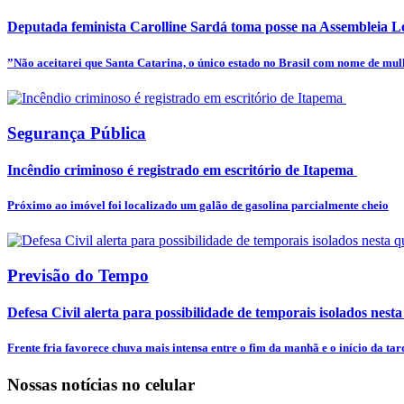
Deputada feminista Carolline Sardá toma posse na Assembleia Leg
”Não aceitarei que Santa Catarina, o único estado no Brasil com nome de mulhe
Segurança Pública
Incêndio criminoso é registrado em escritório de Itapema
Próximo ao imóvel foi localizado um galão de gasolina parcialmente cheio
Previsão do Tempo
Defesa Civil alerta para possibilidade de temporais isolados nesta
Frente fria favorece chuva mais intensa entre o fim da manhã e o início da tar
Nossas notícias
no celular