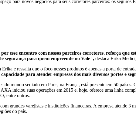
spaço para novos negócios para seus corretores parceiros: os seguros
a por esse encontro com nossos parceiros corretores, reforça que
r de segurança para quem empreende no Vale",
destaca Erika Medic
rika e ressalta que o foco nesses produtos é apenas a porta de entrad
e capacidade para atender empresas dos mais diversos portes e se
do mundo sediado em Paris, na França, está presente em 50 países. C
a AXA iniciou suas operações em 2015 e, hoje, oferece uma linha compl
O, entre outros.
om grandes varejistas e instituições financeiras. A empresa atende 3 m
egiões do país.