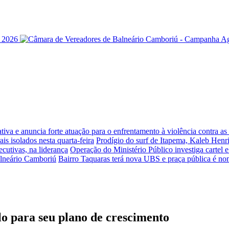
iva e anuncia forte atuação para o enfrentamento à violência contra a
is isolados nesta quarta-feira
Prodígio do surf de Itapema, Kaleb Henr
ecutivas, na liderança
Operação do Ministério Público investiga cartel 
alneário Camboriú
Bairro Taquaras terá nova UBS e praça pública é n
o para seu plano de crescimento