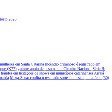
s mulheres em Santa Catarina
Incêndio criminoso é registrado em
ique (K77) garante apoio de peso para o Circuito Nacional
Série B:
e fraudes em licitações de shows em municípios catarinenses
Arraiá
omeada
Mega-Sena: confira o resultado sorteado nesta quinta-feira (30)