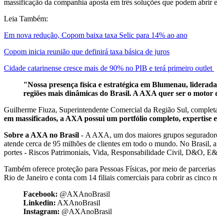
massificação da companhia aposta em três soluções que podem abrir e
Leia Também:
Em nova redução, Copom baixa taxa Selic para 14% ao ano
Copom inicia reunião que definirá taxa básica de juros
Cidade catarinense cresce mais de 90% no PIB e terá primeiro outlet
"Nossa presença física e estratégica em Blumenau, liderad
regiões mais dinâmicas do Brasil. A AXA quer ser o moto
Guilherme Fiuza, Superintendente Comercial da Região Sul, completa E
em massificados, a AXA possui um portfólio completo, expertise 
Sobre a AXA no Brasil
- A AXA, um dos maiores grupos seguradores 
atende cerca de 95 milhões de clientes em todo o mundo. No Brasil, 
portes - Riscos Patrimoniais, Vida, Responsabilidade Civil, D&O, E&
Também oferece proteção para Pessoas Físicas, por meio de parcerias c
Rio de Janeiro e conta com 14 filiais comerciais para cobrir as cinco r
Facebook:
@AXAnoBrasil
Linkedin:
AXAnoBrasil
Instagram:
@AXAnoBrasil