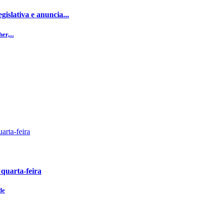
islativa e anuncia...
r,...
 quarta-feira
de