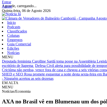
Entrar
Aguarde, carregando...
Assine
Quinta-feira, 06 de Agosto 2026
Início
Podcasts
Classificados
Colunas
Empregos
Guia Comercial
Edições
Notícias
MENU
Deputada feminista Carolline Sardá toma posse na Assembleia Legislat
escritório de Itapema
Defesa Civil alerta para possibilidade de tempora
Criciúma não perdoa, vence fora de casa e chegou a seis vitórias cons
SHED e SEO Rosa promete esquentar a noite desta sexta-feira em B
- Ninguém acertou as seis dezenas
EM ALTA
MENU
Notícias/Economia
AXA no Brasil vê em Blumenau um dos pól