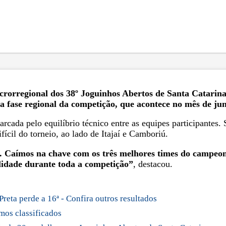
rorregional dos 38º Joguinhos Abertos de Santa Catarina,
 a fase regional da competição, que acontece no mês de ju
cada pelo equilíbrio técnico entre as equipes participantes. 
ícil do torneio, ao lado de Itajaí e Camboriú.
. Caímos na chave com os três melhores times do campeona
lidade durante toda a competição”
, destacou.
Preta perde a 16ª - Confira outros resultados
imos classificados