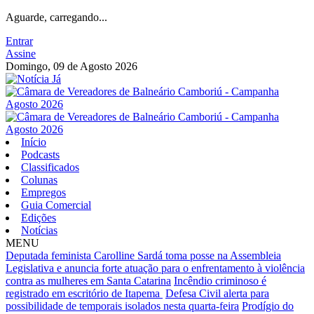
Aguarde, carregando...
Entrar
Assine
Domingo, 09 de Agosto 2026
Início
Podcasts
Classificados
Colunas
Empregos
Guia Comercial
Edições
Notícias
MENU
Deputada feminista Carolline Sardá toma posse na Assembleia
Legislativa e anuncia forte atuação para o enfrentamento à violência
contra as mulheres em Santa Catarina
Incêndio criminoso é
registrado em escritório de Itapema
Defesa Civil alerta para
possibilidade de temporais isolados nesta quarta-feira
Prodígio do