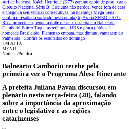
surf de Itapema, Kaleb Henrique (K77) garante apoio de peso para o
Circuito Nacional
Série B: Criciúma não perdoa, vence fora de casa
e chegou a seis vitórias consecutivas, na liderança
Mega-Sena:
confira o resultado sorteado nesta quinta (6)
Arraiá SHED e SEO
Rosa promete esquentar a noite desta sexta-feira em Balneário
Camboriú
Bairro Taquaras terá nova UBS e praça pública é
nomeada
Brasileirão: Flamengo empata, mas diminui vantagem do
Palmeiras - Confira os resultados do domingo
EM ALTA
MENU
Notícias/Política
Balneário Camboriú recebe pela
primeira vez o Programa Alesc Itinerante
A prefeita Juliana Pavan discursou em
plenário nesta terça-feira (28), falando
sobre a importância da aproximação
entre o legislativo e as regiões
catarinenses