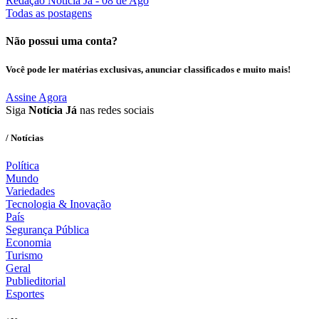
Redação Notícia Já
- 08 de Ago
Todas as postagens
Não possui uma conta?
Você pode ler matérias exclusivas, anunciar classificados e muito mais!
Assine Agora
Siga
Notícia Já
nas redes sociais
/ Notícias
Política
Mundo
Variedades
Tecnologia & Inovação
País
Segurança Pública
Economia
Turismo
Geral
Publieditorial
Esportes