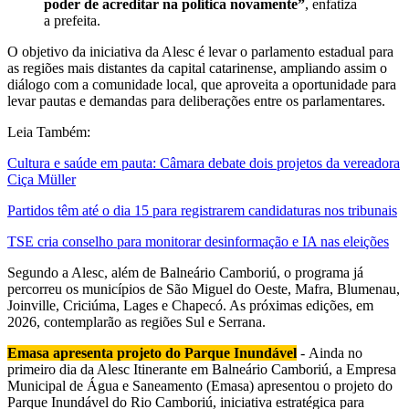
poder de acreditar na política novamente”
, enfatiza
a prefeita.
O objetivo da iniciativa da Alesc é levar o parlamento estadual para
as regiões mais distantes da capital catarinense, ampliando assim o
diálogo com a comunidade local, que aproveita a oportunidade para
levar pautas e demandas para deliberações entre os parlamentares.
Leia Também:
Cultura e saúde em pauta: Câmara debate dois projetos da vereadora
Ciça Müller
Partidos têm até o dia 15 para registrarem candidaturas nos tribunais
TSE cria conselho para monitorar desinformação e IA nas eleições
Segundo a Alesc, além de Balneário Camboriú, o programa já
percorreu os municípios de São Miguel do Oeste, Mafra, Blumenau,
Joinville, Criciúma, Lages e Chapecó. As próximas edições, em
2026, contemplarão as regiões Sul e Serrana.
Emasa apresenta projeto do Parque Inundável
- Ainda no
primeiro dia da Alesc Itinerante em Balneário Camboriú, a Empresa
Municipal de Água e Saneamento (Emasa) apresentou o projeto do
Parque Inundável do Rio Camboriú, iniciativa estratégica para