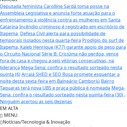
Deputada feminista Carolline Sardá toma posse na
Assembleia Legislativa e anuncia forte atuação para o
enfrentamento à violência contra as mulheres em Santa
Catarina
Incêndio criminoso é registrado em escritório de
Itapema
Defesa Civil alerta para possibilidade de
temporais isolados nesta quarta-feira
Prodígio do surf de
Itapema, Kaleb Henrique (K77) garante apoio de peso para
o Circuito Nacional
Série B: Criciúma não perdoa, vence
fora de casa e chegou a seis vitórias consecutivas, na
liderança
Mega-Sena: confira o resultado sorteado nesta
quinta (6)
Arraiá SHED e SEO Rosa promete esquentar a
noite desta sexta-feira em Balneário Camboriú
Bairro
Taquaras terá nova UBS e praça pública é nomeada
Mega-
Sena: confira o resultado sorteado nesta quinta-feira (30) -
Ninguém acertou as seis dezenas
EM ALTA
MENU
Notícias/Tecnologia & Inovação