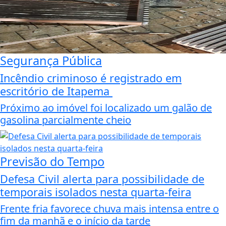
Segurança Pública
Incêndio criminoso é registrado em
escritório de Itapema
Próximo ao imóvel foi localizado um galão de
gasolina parcialmente cheio
Previsão do Tempo
Defesa Civil alerta para possibilidade de
temporais isolados nesta quarta-feira
Frente fria favorece chuva mais intensa entre o
fim da manhã e o início da tarde