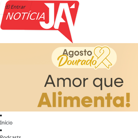
Entrar
Início
Podcasts