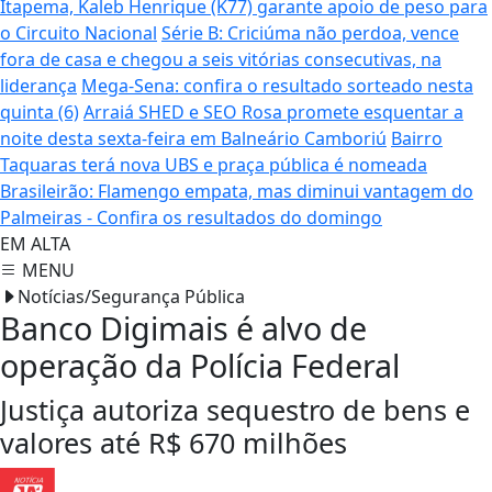
Itapema, Kaleb Henrique (K77) garante apoio de peso para
o Circuito Nacional
Série B: Criciúma não perdoa, vence
fora de casa e chegou a seis vitórias consecutivas, na
liderança
Mega-Sena: confira o resultado sorteado nesta
quinta (6)
Arraiá SHED e SEO Rosa promete esquentar a
noite desta sexta-feira em Balneário Camboriú
Bairro
Taquaras terá nova UBS e praça pública é nomeada
Brasileirão: Flamengo empata, mas diminui vantagem do
Palmeiras - Confira os resultados do domingo
EM ALTA
MENU
Notícias/Segurança Pública
Banco Digimais é alvo de
operação da Polícia Federal
Justiça autoriza sequestro de bens e
valores até R$ 670 milhões