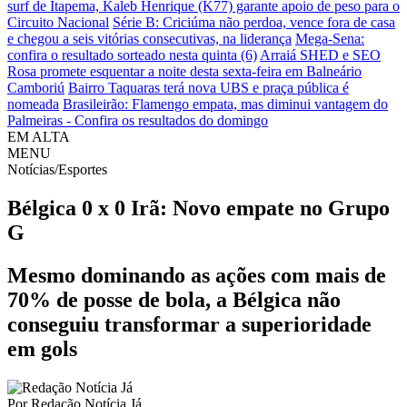
surf de Itapema, Kaleb Henrique (K77) garante apoio de peso para o
Circuito Nacional
Série B: Criciúma não perdoa, vence fora de casa
e chegou a seis vitórias consecutivas, na liderança
Mega-Sena:
confira o resultado sorteado nesta quinta (6)
Arraiá SHED e SEO
Rosa promete esquentar a noite desta sexta-feira em Balneário
Camboriú
Bairro Taquaras terá nova UBS e praça pública é
nomeada
Brasileirão: Flamengo empata, mas diminui vantagem do
Palmeiras - Confira os resultados do domingo
EM ALTA
MENU
Notícias/Esportes
Bélgica 0 x 0 Irã: Novo empate no Grupo
G
Mesmo dominando as ações com mais de
70% de posse de bola, a Bélgica não
conseguiu transformar a superioridade
em gols
Por
Redação Notícia Já