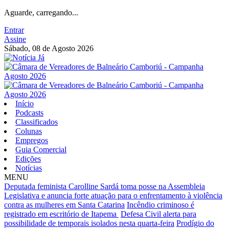
Aguarde, carregando...
Entrar
Assine
Sábado, 08 de Agosto 2026
Início
Podcasts
Classificados
Colunas
Empregos
Guia Comercial
Edições
Notícias
MENU
Deputada feminista Carolline Sardá toma posse na Assembleia
Legislativa e anuncia forte atuação para o enfrentamento à violência
contra as mulheres em Santa Catarina
Incêndio criminoso é
registrado em escritório de Itapema
Defesa Civil alerta para
possibilidade de temporais isolados nesta quarta-feira
Prodígio do