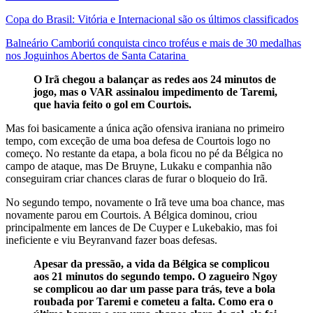
Copa do Brasil: Vitória e Internacional são os últimos classificados
Balneário Camboriú conquista cinco troféus e mais de 30 medalhas
nos Joguinhos Abertos de Santa Catarina
O Irã chegou a balançar as redes aos 24 minutos de
jogo, mas o VAR assinalou impedimento de Taremi,
que havia feito o gol em Courtois.
Mas foi basicamente a única ação ofensiva iraniana no primeiro
tempo, com exceção de uma boa defesa de Courtois logo no
começo. No restante da etapa, a bola ficou no pé da Bélgica no
campo de ataque, mas De Bruyne, Lukaku e companhia não
conseguiram criar chances claras de furar o bloqueio do Irã.
No segundo tempo, novamente o Irã teve uma boa chance, mas
novamente parou em Courtois. A Bélgica dominou, criou
principalmente em lances de De Cuyper e Lukebakio, mas foi
ineficiente e viu Beyranvand fazer boas defesas.
Apesar da pressão, a vida da Bélgica se complicou
aos 21 minutos do segundo tempo. O zagueiro Ngoy
se complicou ao dar um passe para trás, teve a bola
roubada por Taremi e cometeu a falta. Como era o