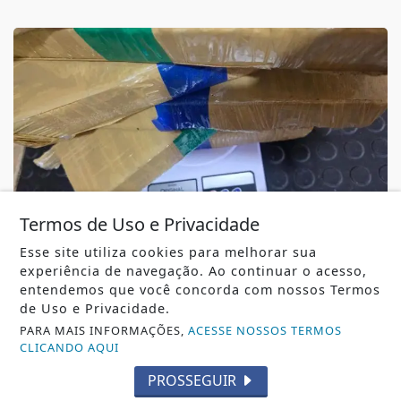
Termos de Uso e Privacidade
Esse site utiliza cookies para melhorar sua
SEGURANÇA PÚBLICA
experiência de navegação. Ao continuar o acesso,
Polícia Militar apreende aproximadamente
entendemos que você concorda com nossos Termos
4,8 kg de maconha durante coleta de lixo
de Uso e Privacidade.
em...
PARA MAIS INFORMAÇÕES,
ACESSE NOSSOS TERMOS
CLICANDO AQUI
Polícia Militar apreende aproximadamente 4,8 kg de
maconha durante coleta de lixo em...
PROSSEGUIR
REDAÇÃO NOTÍCIA JÁ
- 08 DE AGO