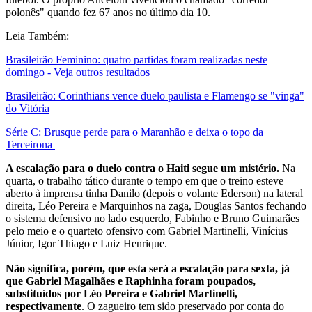
polonês" quando fez 67 anos no último dia 10.
Leia Também:
Brasileirão Feminino: quatro partidas foram realizadas neste
domingo - Veja outros resultados
Brasileirão: Corinthians vence duelo paulista e Flamengo se "vinga"
do Vitória
Série C: Brusque perde para o Maranhão e deixa o topo da
Terceirona
A escalação para o duelo contra o Haiti segue um mistério.
Na
quarta, o trabalho tático durante o tempo em que o treino esteve
aberto à imprensa tinha Danilo (depois o volante Ederson) na lateral
direita, Léo Pereira e Marquinhos na zaga, Douglas Santos fechando
o sistema defensivo no lado esquerdo, Fabinho e Bruno Guimarães
pelo meio e o quarteto ofensivo com Gabriel Martinelli, Vinícius
Júnior, Igor Thiago e Luiz Henrique.
Não significa, porém, que esta será a escalação para sexta, já
que Gabriel Magalhães e Raphinha foram poupados,
substituídos por Léo Pereira e Gabriel Martinelli,
respectivamente
. O zagueiro tem sido preservado por conta do