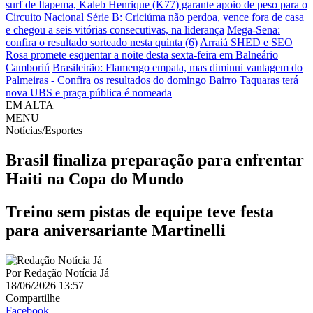
surf de Itapema, Kaleb Henrique (K77) garante apoio de peso para o
Circuito Nacional
Série B: Criciúma não perdoa, vence fora de casa
e chegou a seis vitórias consecutivas, na liderança
Mega-Sena:
confira o resultado sorteado nesta quinta (6)
Arraiá SHED e SEO
Rosa promete esquentar a noite desta sexta-feira em Balneário
Camboriú
Brasileirão: Flamengo empata, mas diminui vantagem do
Palmeiras - Confira os resultados do domingo
Bairro Taquaras terá
nova UBS e praça pública é nomeada
EM ALTA
MENU
Notícias/Esportes
Brasil finaliza preparação para enfrentar
Haiti na Copa do Mundo
Treino sem pistas de equipe teve festa
para aniversariante Martinelli
Por
Redação Notícia Já
18/06/2026 13:57
Compartilhe
Facebook