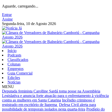
Aguarde, carregando...
Entrar
Assine
Segunda-feira, 10 de Agosto 2026
Início
Podcasts
Classificados
Colunas
Empregos
Guia Comercial
Edições
Notícias
MENU
Deputada feminista Carolline Sardá toma posse na Assembleia
Legislativa e anuncia forte atuação para o enfrentamento à violência
contra as mulheres em Santa Catarina
Incêndio criminoso é
registrado em escritório de Itapema
Defesa Civil alerta para
possibilidade de temporais isolados nesta quarta-feira
Prodígio do