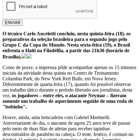
ENVIAR
O técnico Carlo Ancelotti concluiu, nesta quinta-feira (18), os
preparativos da seleção brasileira para o segundo jogo pelo
Grupo C da Copa do Mundo. Nesta sexta-feira (19), o Brasil
enfrenta o Haiti na Filadélfia, a partir das 21h30 (horário de
Brasília).
Como de praxe, a imprensa pôde acompanhar apenas os 15 minutos
iniciais da atividade desta quinta no Centro de Treinamento
Columbia Park, do New York Red Bulls, em Nova Jersey.
Diferentemente de quarta-feira (17), quando foi possível observar
um trabalho tático durante o período liberado aos jornalistas, desta
vez,
os jogadores – entre eles, o atacante Neymar – fizeram
somente um trabalho de aquecimento seguido de uma roda de
"bobinho".
Houve, ainda, uma brincadeira com Gabriel Martinelli.
Aniversariante do dia, o atacante de agora 25 anos teve de passar
pelo meio de duas filas de atletas para receber tapinhas
descontraídos de parabéns na cabeça. O trote, festivo, é comum no
futebol. O próprio Ancelotti vivenciou o chamado "corredor