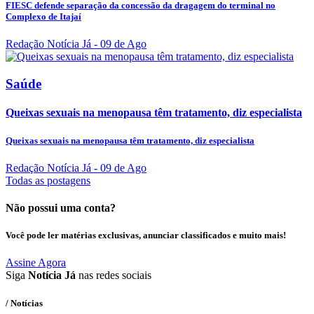
FIESC defende separação da concessão da dragagem do terminal no
Complexo de Itajaí
Redação Notícia Já
- 09 de Ago
Saúde
Queixas sexuais na menopausa têm tratamento, diz especialista
Queixas sexuais na menopausa têm tratamento, diz especialista
Redação Notícia Já
- 09 de Ago
Todas as postagens
Não possui uma conta?
Você pode ler matérias exclusivas, anunciar classificados e muito mais!
Assine Agora
Siga
Notícia Já
nas redes sociais
/ Notícias