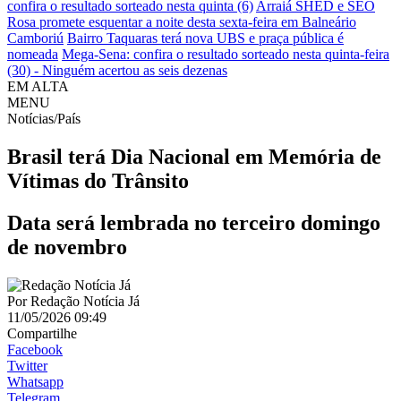
confira o resultado sorteado nesta quinta (6)
Arraiá SHED e SEO
Rosa promete esquentar a noite desta sexta-feira em Balneário
Camboriú
Bairro Taquaras terá nova UBS e praça pública é
nomeada
Mega-Sena: confira o resultado sorteado nesta quinta-feira
(30) - Ninguém acertou as seis dezenas
EM ALTA
MENU
Notícias/País
Brasil terá Dia Nacional em Memória de
Vítimas do Trânsito
Data será lembrada no terceiro domingo
de novembro
Por
Redação Notícia Já
11/05/2026 09:49
Compartilhe
Facebook
Twitter
Whatsapp
Telegram