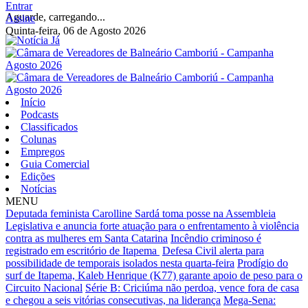
Entrar
Aguarde, carregando...
Assine
Quinta-feira, 06 de Agosto 2026
Início
Podcasts
Classificados
Colunas
Empregos
Guia Comercial
Edições
Notícias
MENU
Deputada feminista Carolline Sardá toma posse na Assembleia
Legislativa e anuncia forte atuação para o enfrentamento à violência
contra as mulheres em Santa Catarina
Incêndio criminoso é
registrado em escritório de Itapema
Defesa Civil alerta para
possibilidade de temporais isolados nesta quarta-feira
Prodígio do
surf de Itapema, Kaleb Henrique (K77) garante apoio de peso para o
Circuito Nacional
Série B: Criciúma não perdoa, vence fora de casa
e chegou a seis vitórias consecutivas, na liderança
Mega-Sena: