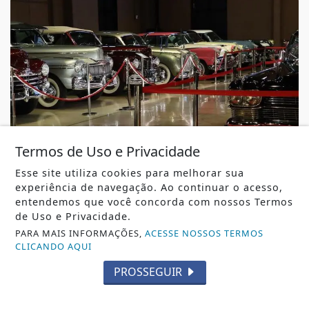
Termos de Uso e Privacidade
Esse site utiliza cookies para melhorar sua
MUSEU DO AUTOMÓVEL
experiência de navegação. Ao continuar o acesso,
Os carros que eram sonho de consumo dos
entendemos que você concorda com nossos Termos
pais há 80 anos
de Uso e Privacidade.
Os carros que eram sonho de consumo dos pais há 80
PARA MAIS INFORMAÇÕES,
ACESSE NOSSOS TERMOS
anos
CLICANDO AQUI
REDAÇÃO NOTÍCIA JÁ
- 06 DE AGO
PROSSEGUIR