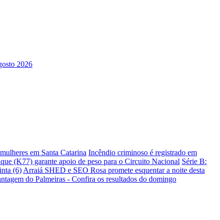
s mulheres em Santa Catarina
Incêndio criminoso é registrado em
ique (K77) garante apoio de peso para o Circuito Nacional
Série B:
nta (6)
Arraiá SHED e SEO Rosa promete esquentar a noite desta
antagem do Palmeiras - Confira os resultados do domingo