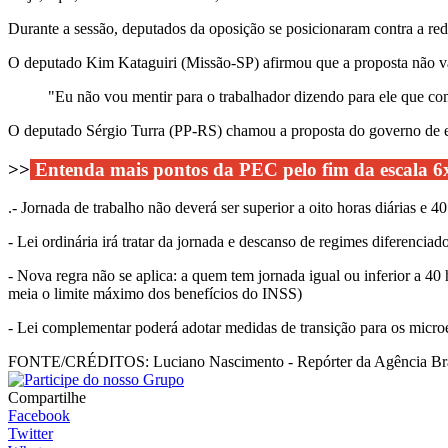
Durante a sessão, deputados da oposição se posicionaram contra a red
O deputado Kim Kataguiri (Missão-SP) afirmou que a proposta não vai
"Eu não vou mentir para o trabalhador dizendo para ele que co
O deputado Sérgio Turra (PP-RS) chamou a proposta do governo de ele
>>
Entenda mais pontos da PEC pelo fim da escala 6
.- Jornada de trabalho não deverá ser superior a oito horas diárias 
- Lei ordinária irá tratar da jornada e descanso de regimes diferenciad
- Nova regra não se aplica: a quem tem jornada igual ou inferior a 4
meia o limite máximo dos benefícios do INSS)
- Lei complementar poderá adotar medidas de transição para os micro
FONTE/CRÉDITOS:
Luciano Nascimento - Repórter da Agência Bra
Compartilhe
Facebook
Twitter