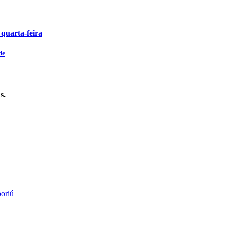
 quarta-feira
de
s.