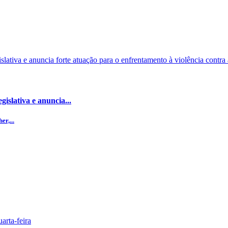
islativa e anuncia...
r,...