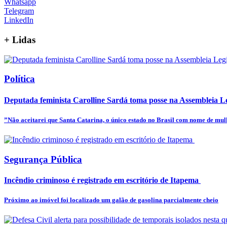
Whatsapp
Telegram
LinkedIn
+
Lidas
Política
Deputada feminista Carolline Sardá toma posse na Assembleia Leg
”Não aceitarei que Santa Catarina, o único estado no Brasil com nome de mulhe
Segurança Pública
Incêndio criminoso é registrado em escritório de Itapema
Próximo ao imóvel foi localizado um galão de gasolina parcialmente cheio