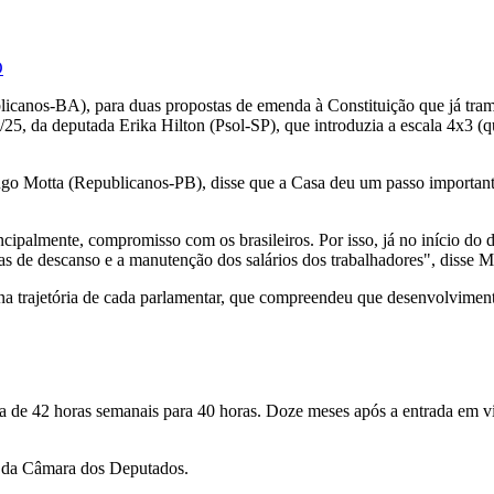
O
publicanos-BA), para duas propostas de emenda à Constituição que já 
5, da deputada Erika Hilton (Psol-SP), que introduzia a escala 4x3 (qu
ugo Motta (Republicanos-PB), disse que a Casa deu um passo importan
ipalmente, compromisso com os brasileiros. Por isso, já no início do de
ias de descanso e a manutenção dos salários dos trabalhadores", disse M
a e na trajetória de cada parlamentar, que compreendeu que desenvolvi
a de 42 horas semanais para 40 horas. Doze meses após a entrada em vi
e da Câmara dos Deputados.