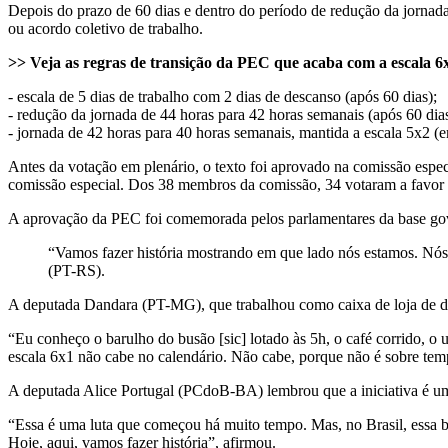
Depois do prazo de 60 dias e dentro do período de redução da jornada
ou acordo coletivo de trabalho.
>> Veja as regras de transição da PEC que acaba com a escala 6
- escala de 5 dias de trabalho com 2 dias de descanso (após 60 dias);
- redução da jornada de 44 horas para 42 horas semanais (após 60 dia
- jornada de 42 horas para 40 horas semanais, mantida a escala 5x2 
Antes da votação em plenário, o texto foi aprovado na comissão especi
comissão especial. Dos 38 membros da comissão, 34 votaram a favor e
A aprovação da PEC foi comemorada pelos parlamentares da base gover
“Vamos fazer história mostrando em que lado nós estamos. Nós
(PT-RS).
A deputada Dandara (PT-MG), que trabalhou como caixa de loja de dep
“Eu conheço o barulho do busão [sic] lotado às 5h, o café corrido, o 
escala 6x1 não cabe no calendário. Não cabe, porque não é sobre temp
A deputada Alice Portugal (PCdoB-BA) lembrou que a iniciativa é uma 
“Essa é uma luta que começou há muito tempo. Mas, no Brasil, essa bata
Hoje, aqui, vamos fazer história”, afirmou.