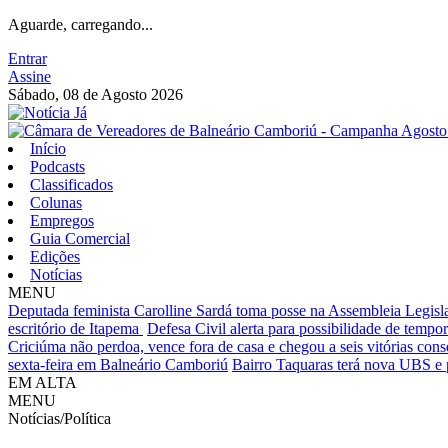
Aguarde, carregando...
Entrar
Assine
Sábado, 08 de Agosto 2026
Início
Podcasts
Classificados
Colunas
Empregos
Guia Comercial
Edições
Notícias
MENU
Deputada feminista Carolline Sardá toma posse na Assembleia Legislat
escritório de Itapema
Defesa Civil alerta para possibilidade de tempora
Criciúma não perdoa, vence fora de casa e chegou a seis vitórias cons
sexta-feira em Balneário Camboriú
Bairro Taquaras terá nova UBS e 
EM ALTA
MENU
Notícias/Política