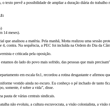
, o texto prevê a possibilidade de ampliar a duração diária do trabalh
x1:
s)
(em 14 meses).
al que analisou a matéria. Pela manhã, Motta realizou uma sessão proto
 4, contra. Na sequência, a PEC foi incluída na Ordem do Dia da Câmar
nista e criticada pela oposição.
 estamos do lado do povo mais sofrido, das pessoas que mais precisa
artamento em escala 6x1, recordou a rotina desgastante e afirmou que
uniforme vestido ainda no escuro. Eu conheço o pé inchado de tanto fica
o, somente, é sobre a vida”, disse.
pauta de várias centrais sindicais.
lha não evoluiu, a cultura escravocrata, a visão colonialista, a visão 