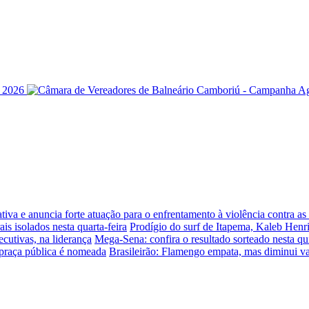
iva e anuncia forte atuação para o enfrentamento à violência contra a
is isolados nesta quarta-feira
Prodígio do surf de Itapema, Kaleb Henr
ecutivas, na liderança
Mega-Sena: confira o resultado sorteado nesta qui
praça pública é nomeada
Brasileirão: Flamengo empata, mas diminui v