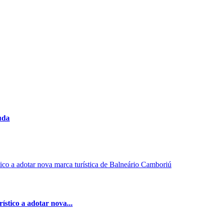
uda
stico a adotar nova...