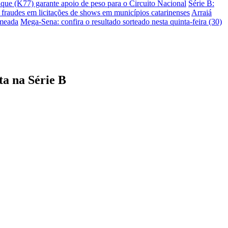
ique (K77) garante apoio de peso para o Circuito Nacional
Série B:
e fraudes em licitações de shows em municípios catarinenses
Arraiá
omeada
Mega-Sena: confira o resultado sorteado nesta quinta-feira (30)
ta na Série B