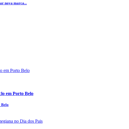
ar nova marca...
clo em Porto Belo
o Belo