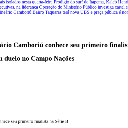
is isolados nesta quarta-feira
Prodígio do surf de Itapema, Kaleb Henr
ecutivas, na liderança
Operação do Ministério Público investiga cartel 
alneário Camboriú
Bairro Taquaras terá nova UBS e praça pública é n
rio Camboriú conhece seu primeiro finalis
 em duelo no Campo Nações