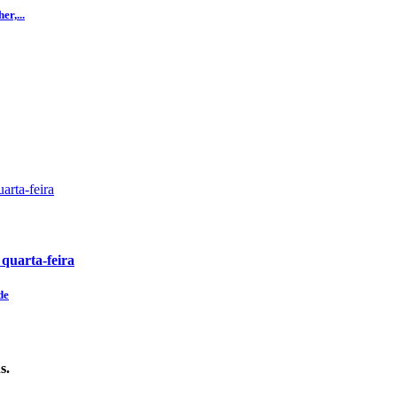
r,...
 quarta-feira
de
s.