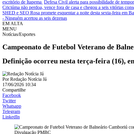
escritório de Itapema
Defesa Civil alerta para possibilidade de tempora
Criciúma não perdoa, vence fora de casa e chegou a seis vitórias cons
SHED e SEO Rosa promete esquentar a noite desta sexta-feira em B
- Ninguém acertou as seis dezenas
EM ALTA
MENU
Notícias/Esportes
Campeonato de Futebol Veterano de Balneá
Definição ocorreu nesta terça-feira (16),
Por
Redação Notícia Já
17/06/2026 10:34
Compartilhe
Facebook
Twitter
Whatsapp
Telegram
LinkedIn
Divulgação PMBC