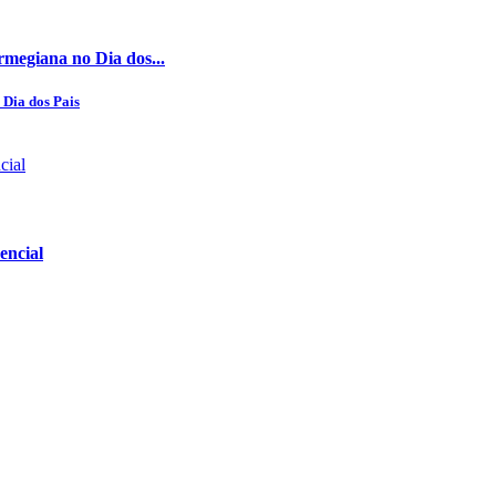
rmegiana no Dia dos...
 Dia dos Pais
encial