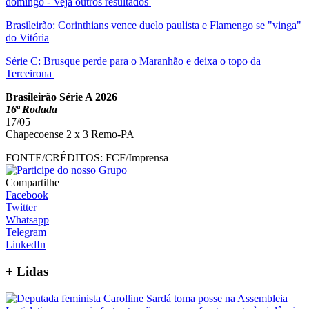
domingo - Veja outros resultados
Brasileirão: Corinthians vence duelo paulista e Flamengo se "vinga"
do Vitória
Série C: Brusque perde para o Maranhão e deixa o topo da
Terceirona
Brasileirão Série A 2026
16ª Rodada
17/05
Chapecoense 2 x 3 Remo-PA
FONTE/CRÉDITOS:
FCF/Imprensa
Compartilhe
Facebook
Twitter
Whatsapp
Telegram
LinkedIn
+
Lidas