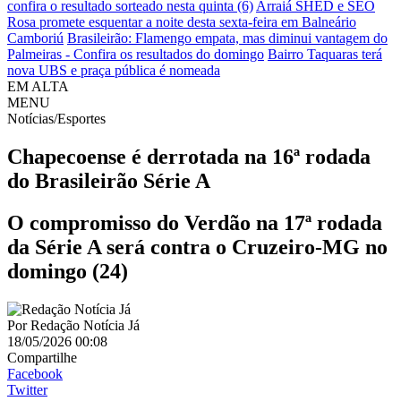
confira o resultado sorteado nesta quinta (6)
Arraiá SHED e SEO
Rosa promete esquentar a noite desta sexta-feira em Balneário
Camboriú
Brasileirão: Flamengo empata, mas diminui vantagem do
Palmeiras - Confira os resultados do domingo
Bairro Taquaras terá
nova UBS e praça pública é nomeada
EM ALTA
MENU
Notícias/Esportes
Chapecoense é derrotada na 16ª rodada
do Brasileirão Série A
O compromisso do Verdão na 17ª rodada
da Série A será contra o Cruzeiro-MG no
domingo (24)
Por
Redação Notícia Já
18/05/2026 00:08
Compartilhe
Facebook
Twitter