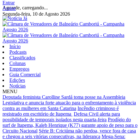
Entrar
Aguarde, carregando...
Assine
Segunda-feira, 10 de Agosto 2026
Início
Podcasts
Classificados
Colunas
Empregos
Guia Comercial
Edições
Notícias
MENU
Deputada feminista Carolline Sardá toma posse na Assembleia
Legislativa e anuncia forte atuação para o enfrentamento à violência
contra as mulheres em Santa Catarina
Incêndio criminoso é
registrado em escritório de Itapema
Defesa Civil alerta para
possibilidade de temporais isolados nesta quarta-feira
Prodígio do
surf de Itapema, Kaleb Henrique (K77) garante apoio de peso para o
Circuito Nacional
Série B: Criciúma não perdoa, vence fora de casa
e chegou a seis vitórias consecutivas, na liderança
Mega-Sena: