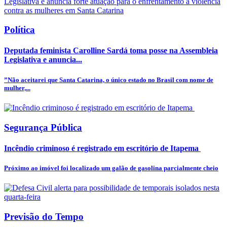
Política
Deputada feminista Carolline Sardá toma posse na Assembleia
Legislativa e anuncia...
”Não aceitarei que Santa Catarina, o único estado no Brasil com nome de
mulher,...
Segurança Pública
Incêndio criminoso é registrado em escritório de Itapema
Próximo ao imóvel foi localizado um galão de gasolina parcialmente cheio
Previsão do Tempo