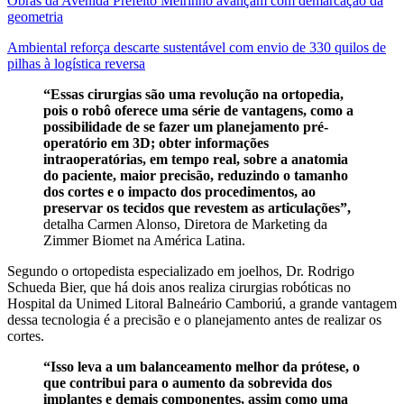
Obras da Avenida Prefeito Meirinho avançam com demarcação da
geometria
Ambiental reforça descarte sustentável com envio de 330 quilos de
pilhas à logística reversa
“Essas cirurgias são uma revolução na ortopedia,
pois o robô oferece uma série de vantagens, como a
possibilidade de se fazer um planejamento pré-
operatório em 3D; obter informações
intraoperatórias, em tempo real, sobre a anatomia
do paciente, maior precisão, reduzindo o tamanho
dos cortes e o impacto dos procedimentos, ao
preservar os tecidos que revestem as articulações”,
detalha Carmen Alonso, Diretora de Marketing da
Zimmer Biomet na América Latina.
Segundo o ortopedista especializado em joelhos, Dr. Rodrigo
Schueda Bier, que há dois anos realiza cirurgias robóticas no
Hospital da Unimed Litoral Balneário Camboriú, a grande vantagem
dessa tecnologia é a precisão e o planejamento antes de realizar os
cortes.
“Isso leva a um balanceamento melhor da prótese, o
que contribui para o aumento da sobrevida dos
implantes e demais componentes, assim como uma