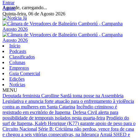
Entrar
Aguarde, carregando...
Assine
Quinta-feira, 06 de Agosto 2026
Início
Podcasts
Classificados
Colunas
Empregos
Guia Comercial
Edições
Notícias
MENU
Deputada feminista Carolline Sardá toma posse na Assembleia
Legislativa e anuncia forte atuação para o enfrentamento à violência
contra as mulheres em Santa Catarina
Incêndio criminoso é
registrado em escritório de Itapema
Defesa Civil alerta para
possibilidade de temporais isolados nesta quarta-feira
Prodígio do
surf de Itapema, Kaleb Henrique (K77) garante apoio de peso para o
Circuito Nacional
Série B: Criciúma não perdoa, vence fora de casa
e chegou a seis vitórias consecutivas, na liderança
Arraiá SHED e