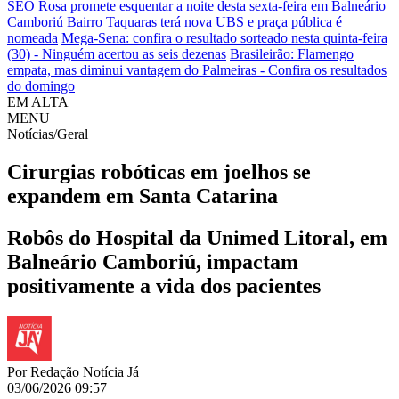
SEO Rosa promete esquentar a noite desta sexta-feira em Balneário
Camboriú
Bairro Taquaras terá nova UBS e praça pública é
nomeada
Mega-Sena: confira o resultado sorteado nesta quinta-feira
(30) - Ninguém acertou as seis dezenas
Brasileirão: Flamengo
empata, mas diminui vantagem do Palmeiras - Confira os resultados
do domingo
EM ALTA
MENU
Notícias/Geral
Cirurgias robóticas em joelhos se
expandem em Santa Catarina
Robôs do Hospital da Unimed Litoral, em
Balneário Camboriú, impactam
positivamente a vida dos pacientes
Por
Redação Notícia Já
03/06/2026 09:57