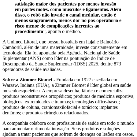
satisfação maior dos pacientes por menos invasão
em partes moles, como músculos e ligamentos. Além
disso, o robô não invade o canal medular, então é
menos sangramento, menos dor no pós-operatório e
risco menor de complicações inerentes ao
procedimento”
, aponta o médico.
A Unimed Litoral, que possui hospitais em Itajaí e Balneário
Camboriú, além de uma maternidade, investe constantemente em
tecnologia. Ela foi apontada pela Agência Nacional de Saúde
Suplementar (ANS) como líder na pontuação do Índice de
Desempenho da Saúde Suplementar (IDSS) 2025, dentre 873
operadoras de saúde avaliadas.
Sobre a Zimmer Biomet
- Fundada em 1927 e sediada em
Warsaw, Indiana (EUA), a Zimmer Biomet é líder global em saúde
musculoesquelética. A empresa desenha, fábrica e comercializa
produtos reconstrutivos ortopédicos; produtos de medicina esportiva,
biológicos, extremidades e traumas; tecnologias office-based;
produtos de coluna, craniomaxilofacial e torácico; implantes
dentários; e produtos cirúrgicos relacionados.
A companhia colabora com profissionais de saúde em todo o mundo
para aumentar o ritmo da inovação. Seus produtos e soluções
ajudam a tratar pacientes que sofrem de doenças ou lesões em ossos,