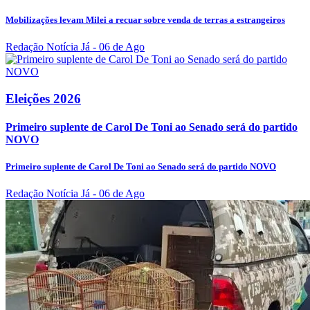
Mobilizações levam Milei a recuar sobre venda de terras a estrangeiros
Redação Notícia Já
- 06 de Ago
Eleições 2026
Primeiro suplente de Carol De Toni ao Senado será do partido
NOVO
Primeiro suplente de Carol De Toni ao Senado será do partido NOVO
Redação Notícia Já
- 06 de Ago