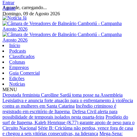
Entrar
Aguarde, carregando...
Assine
Domingo, 09 de Agosto 2026
Início
Podcasts
Classificados
Colunas
Empregos
Guia Comercial
Edições
Notícias
MENU
Deputada feminista Carolline Sardá toma posse na Assembleia
Legislativa e anuncia forte atuação para o enfrentamento à violência
contra as mulheres em Santa Catarina
Incêndio criminoso é
registrado em escritório de Itapema
Defesa Civil alerta para
possibilidade de temporais isolados nesta quarta-feira
Prodígio do
surf de Itapema, Kaleb Henrique (K77) garante apoio de peso para o
Circuito Nacional
Série B: Criciúma não perdoa, vence fora de casa
e chegou a seis vitórias consecutivas, na liderança
Mega-Sena: