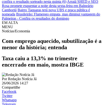
confira o resultado sorteado nesta quinta (6)
Arraiá SHED e SEO
Rosa promete esquentar a noite desta sexta-feira em Balneário
Camboriú
Bairro Taquaras terá nova UBS e praça pública é
nomeada
Brasileirão: Flamengo empata, mas diminui vantagem do
Palmeiras - Confira os resultados do domingo
EM ALTA
MENU
Notícias/Economia
Com emprego aquecido, subutilização é a
menor da história; entenda
Taxa caiu a 13,3% no trimestre
encerrado em maio, mostra IBGE
Por
Redação Notícia Já
26/06/2026 14:27
Compartilhe
Facebook
Twitter
Whatsapp
Telegram