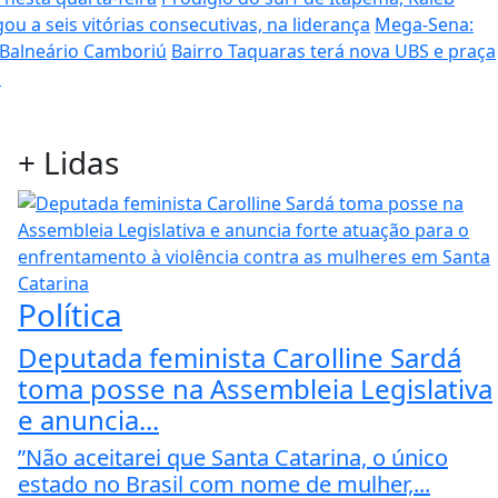
ou a seis vitórias consecutivas, na liderança
Mega-Sena:
 Balneário Camboriú
Bairro Taquaras terá nova UBS e praça
s
+
Lidas
Política
Deputada feminista Carolline Sardá
toma posse na Assembleia Legislativa
e anuncia...
”Não aceitarei que Santa Catarina, o único
estado no Brasil com nome de mulher,...