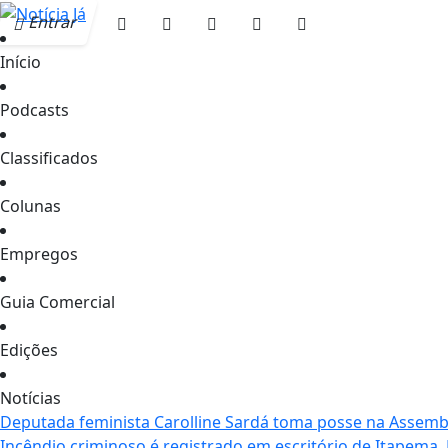
Entrar
Início
Podcasts
Classificados
Colunas
Empregos
Guia Comercial
Edições
Notícias
Deputada feminista Carolline Sardá toma posse na Assemble
Incêndio criminoso é registrado em escritório de Itapema