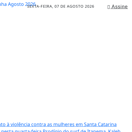
SEXTA-FEIRA, 07 DE AGOSTO 2026
Assine
to à violência contra as mulheres em Santa Catarina
 nesta quarta-feira
Prodígio do surf de Itapema, Kaleb