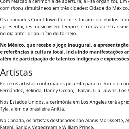
Com relação à cerimônia de abertura, a Fifa organizou um
com
shows
simultâneos em três cidades: Cidade do México,
Os chamados Countdown Concerts foram concebidos como u
apresentações musicais em tempo sincronizado e transmissõ
no dia anterior ao início do torneio.
No México, que recebe o jogo inaugural, a apresentaçã
e referências à cultura local, incluindo manifestações ar
além de participação de talentos indígenas e expressõe
Artistas
Entre os artistas confirmados pela Fifa para a cerimônia no
Fernández, Belinda, Danny Ocean, J Balvin, Lila Downs, Los 
Nos Estados Unidos, a cerimônia em Los Angeles terá apres
Tyla, além da brasileira Anitta.
No Canadá, os artistas destacados são Alanis Morissette, Al
Fatehi, Sanjoy, Vegedream e William Prince.