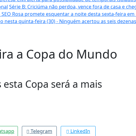
onal
Série B: Criciúma não perdoa, vence fora de casa e cheg
 SEO Rosa promete esquentar a noite desta sexta-feira em
o nesta quinta-feira (30) - Ninguém acertou as seis dezena
ira a Copa do Mundo
 esta Copa será a mais
tsapp
Telegram
LinkedIn