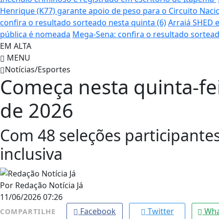
Henrique (K77) garante apoio de peso para o Circuito Naci
confira o resultado sorteado nesta quinta (6)
Arraiá SHED e
pública é nomeada
Mega-Sena: confira o resultado sortead
EM ALTA
MENU
Notícias/Esportes
Começa nesta quinta-fe
de 2026
Com 48 seleções participantes
inclusiva
Por
Redação Notícia Já
11/06/2026 07:26
Facebook
Twitter
Wha
COMPARTILHE