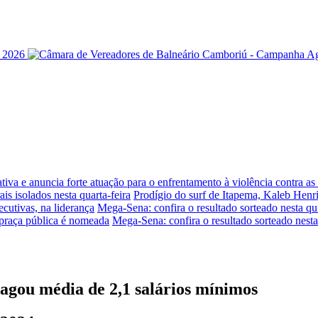
iva e anuncia forte atuação para o enfrentamento à violência contra a
is isolados nesta quarta-feira
Prodígio do surf de Itapema, Kaleb Henr
ecutivas, na liderança
Mega-Sena: confira o resultado sorteado nesta qui
praça pública é nomeada
Mega-Sena: confira o resultado sorteado nesta
agou média de 2,1 salários mínimos