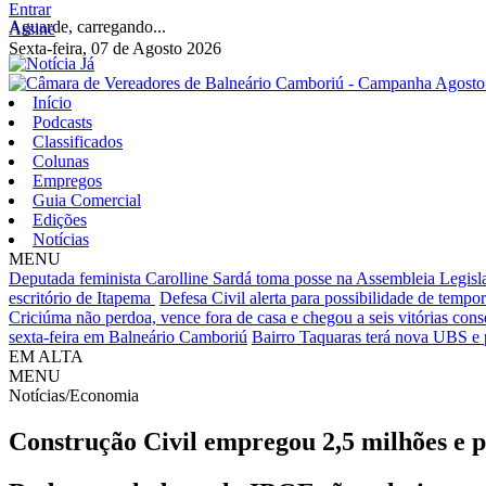
Entrar
Aguarde, carregando...
Assine
Sexta-feira, 07 de Agosto 2026
Início
Podcasts
Classificados
Colunas
Empregos
Guia Comercial
Edições
Notícias
MENU
Deputada feminista Carolline Sardá toma posse na Assembleia Legislat
escritório de Itapema
Defesa Civil alerta para possibilidade de tempora
Criciúma não perdoa, vence fora de casa e chegou a seis vitórias cons
sexta-feira em Balneário Camboriú
Bairro Taquaras terá nova UBS e 
EM ALTA
MENU
Notícias/Economia
Construção Civil empregou 2,5 milhões e p