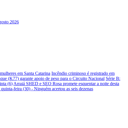
s mulheres em Santa Catarina
Incêndio criminoso é registrado em
ique (K77) garante apoio de peso para o Circuito Nacional
Série B:
nta (6)
Arraiá SHED e SEO Rosa promete esquentar a noite desta
 quinta-feira (30) - Ninguém acertou as seis dezenas