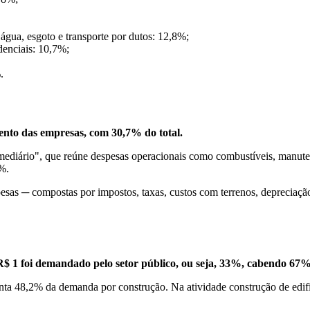
 água, esgoto e transporte por dutos: 12,8%;
idenciais: 10,7%;
.
ento das empresas, com 30,7% do total.
ediário", que reúne despesas operacionais como combustíveis, manuten
5%.
sas ─ compostas por impostos, taxas, custos com terrenos, depreciação 
$ 1 foi demandado pelo setor público, ou seja, 33%, cabendo 67% 
senta 48,2% da demanda por construção. Na atividade construção de edif