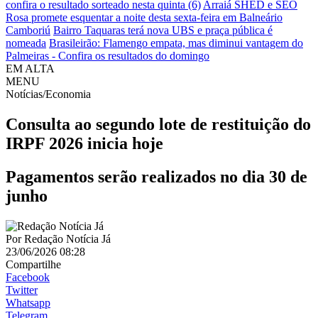
confira o resultado sorteado nesta quinta (6)
Arraiá SHED e SEO
Rosa promete esquentar a noite desta sexta-feira em Balneário
Camboriú
Bairro Taquaras terá nova UBS e praça pública é
nomeada
Brasileirão: Flamengo empata, mas diminui vantagem do
Palmeiras - Confira os resultados do domingo
EM ALTA
MENU
Notícias/Economia
Consulta ao segundo lote de restituição do
IRPF 2026 inicia hoje
Pagamentos serão realizados no dia 30 de
junho
Por
Redação Notícia Já
23/06/2026 08:28
Compartilhe
Facebook
Twitter
Whatsapp
Telegram