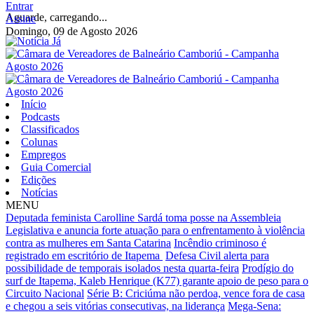
Entrar
Aguarde, carregando...
Assine
Domingo, 09 de Agosto 2026
Início
Podcasts
Classificados
Colunas
Empregos
Guia Comercial
Edições
Notícias
MENU
Deputada feminista Carolline Sardá toma posse na Assembleia
Legislativa e anuncia forte atuação para o enfrentamento à violência
contra as mulheres em Santa Catarina
Incêndio criminoso é
registrado em escritório de Itapema
Defesa Civil alerta para
possibilidade de temporais isolados nesta quarta-feira
Prodígio do
surf de Itapema, Kaleb Henrique (K77) garante apoio de peso para o
Circuito Nacional
Série B: Criciúma não perdoa, vence fora de casa
e chegou a seis vitórias consecutivas, na liderança
Mega-Sena: