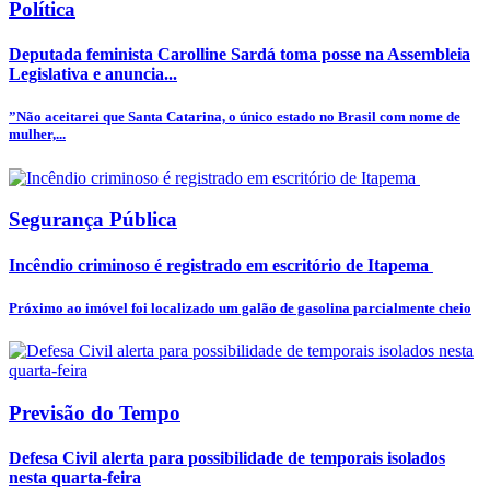
Política
Deputada feminista Carolline Sardá toma posse na Assembleia
Legislativa e anuncia...
”Não aceitarei que Santa Catarina, o único estado no Brasil com nome de
mulher,...
Segurança Pública
Incêndio criminoso é registrado em escritório de Itapema
Próximo ao imóvel foi localizado um galão de gasolina parcialmente cheio
Previsão do Tempo
Defesa Civil alerta para possibilidade de temporais isolados
nesta quarta-feira