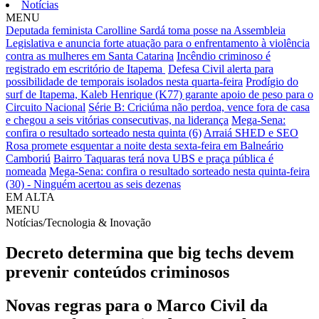
Notícias
MENU
Deputada feminista Carolline Sardá toma posse na Assembleia
Legislativa e anuncia forte atuação para o enfrentamento à violência
contra as mulheres em Santa Catarina
Incêndio criminoso é
registrado em escritório de Itapema
Defesa Civil alerta para
possibilidade de temporais isolados nesta quarta-feira
Prodígio do
surf de Itapema, Kaleb Henrique (K77) garante apoio de peso para o
Circuito Nacional
Série B: Criciúma não perdoa, vence fora de casa
e chegou a seis vitórias consecutivas, na liderança
Mega-Sena:
confira o resultado sorteado nesta quinta (6)
Arraiá SHED e SEO
Rosa promete esquentar a noite desta sexta-feira em Balneário
Camboriú
Bairro Taquaras terá nova UBS e praça pública é
nomeada
Mega-Sena: confira o resultado sorteado nesta quinta-feira
(30) - Ninguém acertou as seis dezenas
EM ALTA
MENU
Notícias/Tecnologia & Inovação
Decreto determina que big techs devem
prevenir conteúdos criminosos
Novas regras para o Marco Civil da