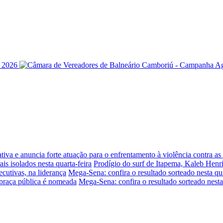
iva e anuncia forte atuação para o enfrentamento à violência contra a
is isolados nesta quarta-feira
Prodígio do surf de Itapema, Kaleb Henr
ecutivas, na liderança
Mega-Sena: confira o resultado sorteado nesta qui
praça pública é nomeada
Mega-Sena: confira o resultado sorteado nesta