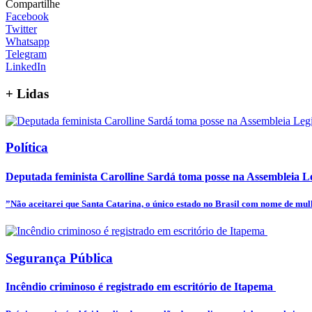
Compartilhe
Facebook
Twitter
Whatsapp
Telegram
LinkedIn
+
Lidas
Política
Deputada feminista Carolline Sardá toma posse na Assembleia Leg
”Não aceitarei que Santa Catarina, o único estado no Brasil com nome de mulhe
Segurança Pública
Incêndio criminoso é registrado em escritório de Itapema