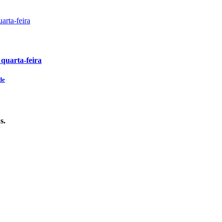
 quarta-feira
de
s.