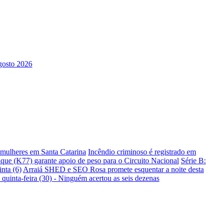
s mulheres em Santa Catarina
Incêndio criminoso é registrado em
ique (K77) garante apoio de peso para o Circuito Nacional
Série B:
nta (6)
Arraiá SHED e SEO Rosa promete esquentar a noite desta
 quinta-feira (30) - Ninguém acertou as seis dezenas