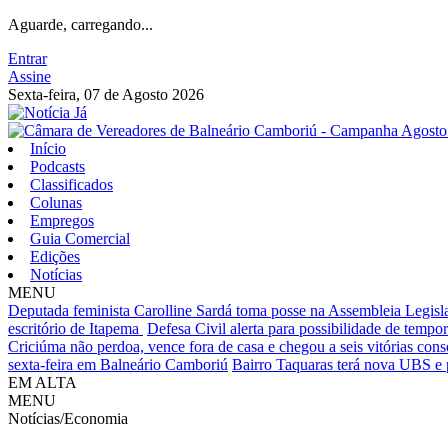
Aguarde, carregando...
Entrar
Assine
Sexta-feira, 07 de Agosto 2026
Início
Podcasts
Classificados
Colunas
Empregos
Guia Comercial
Edições
Notícias
MENU
Deputada feminista Carolline Sardá toma posse na Assembleia Legislat
escritório de Itapema
Defesa Civil alerta para possibilidade de tempora
Criciúma não perdoa, vence fora de casa e chegou a seis vitórias cons
sexta-feira em Balneário Camboriú
Bairro Taquaras terá nova UBS e 
EM ALTA
MENU
Notícias/Economia