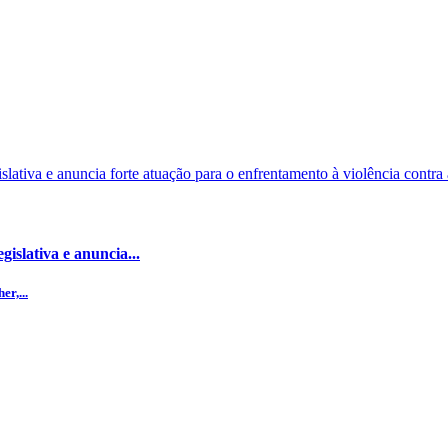
islativa e anuncia...
r,...