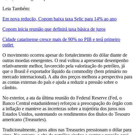
Leia Também:
Em nova redução, Copom baixa taxa Selic para 14% ao ano
Copom inicia reunião que definirá taxa básica de juros
Cidade catarinense cresce mais de 90% no PIB e terá primeiro
outlet
O movimento ocorreu apesar do fortalecimento do dólar diante de
outras moedas emergentes. O real voltou a apresentar desempenho
relativamente melhor, favorecido pela valorização do petróleo, já
que o Brasil é exportador líquido da commodity (bem primário no
mercado internacional). A alta dos preços melhora a perspectiva para
as contas externas do país e ajuda a reduzir a pressão sobre o
câmbio.
No exterior, a ata da última reunião do Federal Reserve (Fed, o
Banco Central estadunidense) reforçou a preocupação do órgão com
a inflação e manteve as incertezas sobre a trajetória dos juros nos
Estados Unidos, sustentando os rendimentos dos títulos do Tesouro
americano (Treasuries).
Tradicionalmente, juros altos nas Treasuries pressionam o dólar para