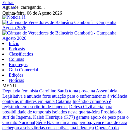
Entrar
Aguarde, carregando...
Assine
Quinta-feira, 06 de Agosto 2026
Início
Podcasts
Classificados
Colunas
Empregos
Guia Comercial
Edições
Notícias
MENU
Deputada feminista Carolline Sardá toma posse na Assembleia
Legislativa e anuncia forte atuação para o enfrentamento à violência
contra as mulheres em Santa Catarina
Incêndio criminoso é
registrado em escritório de Itapema
Defesa Civil alerta para
possibilidade de temporais isolados nesta quarta-feira
Prodígio do
surf de Itapema, Kaleb Henrique (K77) garante apoio de peso para o
Circuito Nacional
Série B: Criciúma não perdoa, vence fora de casa
e chegou a seis vitórias consecutivas, na liderança
Operação do