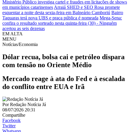
Ministério Público investiga cartel e fraudes em licitações de shows
em municípios catarinenses
Arraiá SHED e SEO Rosa promete
esquentar a noite desta sexta-feira em Balneário Camboriú
Bairro
Taquaras terá nova UBS e praça pública é nomeada
Mega-Sena:
confira o resultado sorteado nesta quinta-feira (30) - Ninguém
acertou as seis dezenas
EM ALTA
MENU
Notícias/Economia
Dólar recua, bolsa cai e petróleo dispara
com tensão no Oriente Médio
Mercado reage à ata do Fed e à escalada
do conflito entre EUA e Irã
Por
Redação Notícia Já
08/07/2026 20:31
Compartilhe
Facebook
Twitter
Whatsapp