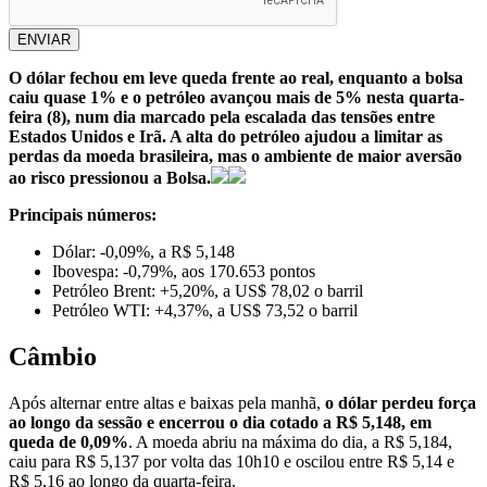
ENVIAR
O dólar fechou em leve queda frente ao real, enquanto a bolsa
caiu quase 1% e o petróleo avançou mais de 5% nesta quarta-
feira (8), num dia marcado pela escalada das tensões entre
Estados Unidos e Irã. A alta do petróleo ajudou a limitar as
perdas da moeda brasileira, mas o ambiente de maior aversão
ao risco pressionou a Bolsa.
Principais números:
Dólar: -0,09%, a R$ 5,148
Ibovespa: -0,79%, aos 170.653 pontos
Petróleo Brent: +5,20%, a US$ 78,02 o barril
Petróleo WTI: +4,37%, a US$ 73,52 o barril
Câmbio
Após alternar entre altas e baixas pela manhã,
o dólar perdeu força
ao longo da sessão e encerrou o dia cotado a R$ 5,148, em
queda de 0,09%
. A moeda abriu na máxima do dia, a R$ 5,184,
caiu para R$ 5,137 por volta das 10h10 e oscilou entre R$ 5,14 e
R$ 5,16 ao longo da quarta-feira.